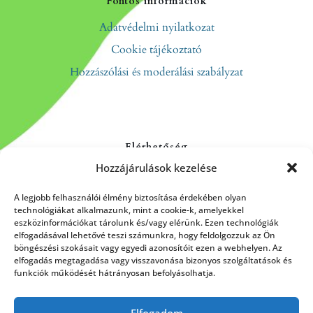
Fontos információk
Adatvédelmi nyilatkozat
Cookie tájékoztató
Hozzászólási és moderálási szabályzat
Elérhetőség
Hozzájárulások kezelése
Kapcsolat
Rólunk
A legjobb felhasználói élmény biztosítása érdekében olyan
technológiákat alkalmazunk, mint a cookie-k, amelyekkel
eszközinformációkat tárolunk és/vagy elérünk. Ezen technológiák
elfogadásával lehetővé teszi számunkra, hogy feldolgozzuk az Ön
böngészési szokásait vagy egyedi azonosítóit ezen a webhelyen. Az
HÍRLEVÉL FELIRATKOZÁS
elfogadás megtagadása vagy visszavonása bizonyos szolgáltatások és
funkciók működését hátrányosan befolyásolhatja.
Elfogadom