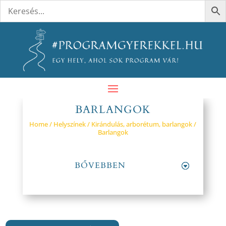
BARLANGOK
Home
/
Helyszínek
/
Kirándulás, arborétum, barlangok
/
Barlangok
BŐVEBBEN