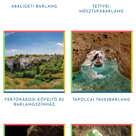
ABALIGETI-BARLANG
TETTYEI-
MÉSZTUFABARLANG
FERTŐRÁKOSI KŐFEJTŐ ÉS
TAPOLCAI-TAVASBARLANG
BARLANGSZÍNHÁZ