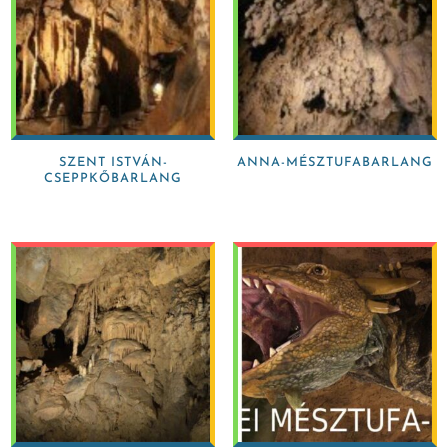
SZENT ISTVÁN-
ANNA-MÉSZTUFABARLANG
CSEPPKŐBARLANG