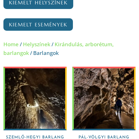
KIEMELT HELYSZÍNEK
KIEMELT ESEMÉNYEK
Home
/
Helyszínek
/
Kirándulás, arborétum,
barlangok
/ Barlangok
SZEMLŐ-HEGYI BARLANG
PÁL-VÖLGYI BARLANG