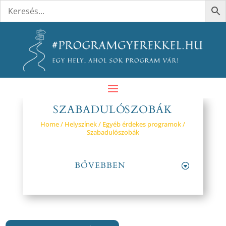
SZABADULÓSZOBÁK
Home
/
Helyszínek
/
Egyéb érdekes programok
/
Szabadulószobák
BŐVEBBEN