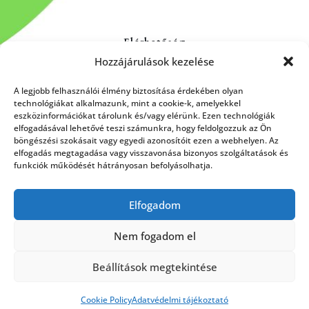
Elérhetőség
Hozzájárulások kezelése
Kapcsolat
Rólunk
A legjobb felhasználói élmény biztosítása érdekében olyan
technológiákat alkalmazunk, mint a cookie-k, amelyekkel
eszközinformációkat tárolunk és/vagy elérünk. Ezen technológiák
elfogadásával lehetővé teszi számunkra, hogy feldolgozzuk az Ön
böngészési szokásait vagy egyedi azonosítóit ezen a webhelyen. Az
HÍRLEVÉL FELIRATKOZÁS
elfogadás megtagadása vagy visszavonása bizonyos szolgáltatások és
funkciók működését hátrányosan befolyásolhatja.
Elfogadom
Küldés
Nem fogadom el
Beállítások megtekintése
Cookie Policy
Adatvédelmi tájékoztató