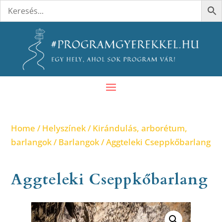
Home
/
Helyszínek
/
Kirándulás, arborétum,
barlangok
/
Barlangok
/ Aggteleki Cseppkőbarlang
Aggteleki Cseppkőbarlang