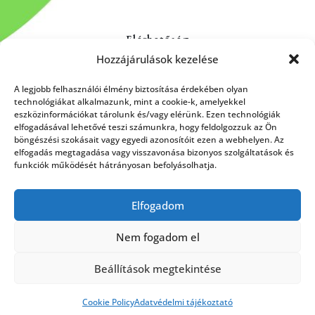
Elérhetőség
Hozzájárulások kezelése
Kapcsolat
Rólunk
A legjobb felhasználói élmény biztosítása érdekében olyan
technológiákat alkalmazunk, mint a cookie-k, amelyekkel
eszközinformációkat tárolunk és/vagy elérünk. Ezen technológiák
elfogadásával lehetővé teszi számunkra, hogy feldolgozzuk az Ön
böngészési szokásait vagy egyedi azonosítóit ezen a webhelyen. Az
HÍRLEVÉL FELIRATKOZÁS
elfogadás megtagadása vagy visszavonása bizonyos szolgáltatások és
funkciók működését hátrányosan befolyásolhatja.
Elfogadom
Küldés
Nem fogadom el
Beállítások megtekintése
Cookie Policy
Adatvédelmi tájékoztató