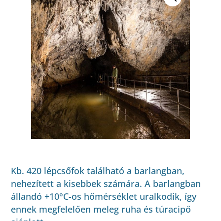
Kb. 420 lépcsőfok található a barlangban,
nehezített a kisebbek számára. A barlangban
állandó +10°C-os hőmérséklet uralkodik, így
ennek megfelelően meleg ruha és túracipő