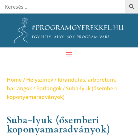
Home
/
Helyszínek
/
Kirándulás, arborétum,
barlangok
/
Barlangok
/ Suba-lyuk (ősemberi
koponyamaradványok)
Suba-lyuk (ősemberi
koponyamaradványok)