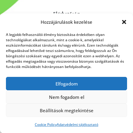
Elérhetőség
Hozzájárulások kezelése
Kapcsolat
Rólunk
A legjobb felhasználói élmény biztosítása érdekében olyan
technológiákat alkalmazunk, mint a cookie-k, amelyekkel
eszközinformációkat tárolunk és/vagy elérünk. Ezen technológiák
elfogadásával lehetővé teszi számunkra, hogy feldolgozzuk az Ön
böngészési szokásait vagy egyedi azonosítóit ezen a webhelyen. Az
HÍRLEVÉL FELIRATKOZÁS
elfogadás megtagadása vagy visszavonása bizonyos szolgáltatások és
funkciók működését hátrányosan befolyásolhatja.
Elfogadom
Küldés
Nem fogadom el
Beállítások megtekintése
Cookie Policy
Adatvédelmi tájékoztató