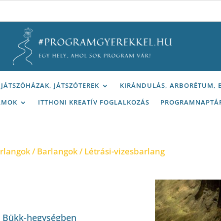
JÁTSZÓHÁZAK, JÁTSZÓTEREK
KIRÁNDULÁS, ARBORÉTUM,
AMOK
ITTHONI KREATÍV FOGLALKOZÁS
PROGRAMNAPTÁ
arlangok
/
Barlangok
/ Létrási-vizesbarlang
 a Bükk-hegységben