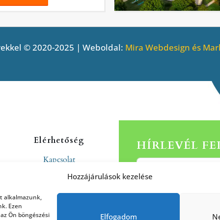
ekkel © 2020-2025 | Weboldal:
Mira Webdesign és Mark
Elérhetőség
HÍRLEVÉL F
Kapcsolat
Rólunk
Hozzájárulások kezelése
at alkalmazunk,
nk. Ezen
 az Ön böngészési
Elfogadom
N