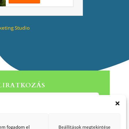
eting Studio
ELIRATKOZÁS
Küldés
em fogadom el
Beállítások megtekintése