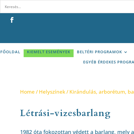
FŐOLDAL
KIEMELT ESEMÉNYEK
BELTÉRI PROGRAMOK
EGYÉB ÉRDEKES PROGR
Home
/
Helyszínek
/
Kirándulás, arborétum, b
Létrási-vizesbarlang
1982 óta fokozottan védett a barlang, mely