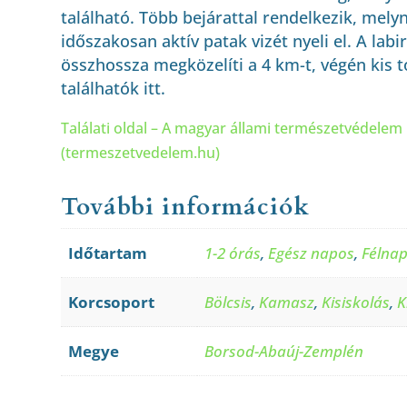
található. Több bejárattal rendelkezik, mely
időszakosan aktív patak vizét nyeli el. A labi
összhossza megközelíti a 4 km-t, végén kis 
találhatók itt.
Találati oldal – A magyar állami természetvédelem
(termeszetvedelem.hu)
További információk
Időtartam
1-2 órás
,
Egész napos
,
Félna
Korcsoport
Bölcsis
,
Kamasz
,
Kisiskolás
,
K
Megye
Borsod-Abaúj-Zemplén