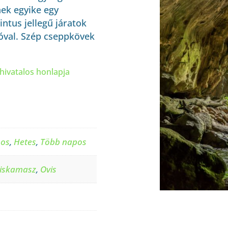
nek egyike egy
rintus jellegű járatok
tóval. Szép cseppkövek
 hivatalos honlapja
pos
,
Hetes
,
Több napos
iskamasz
,
Ovis