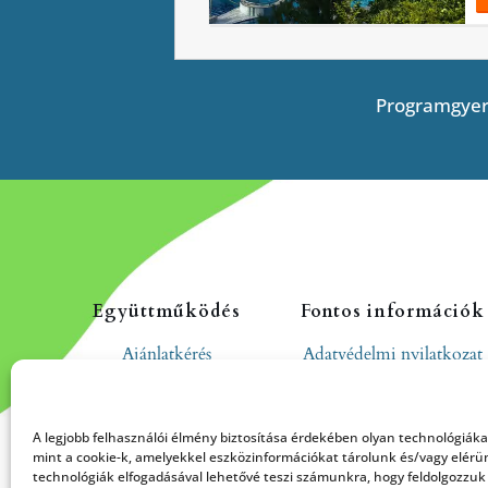
Programgyer
Együttműködés
Fontos információk
Ajánlatkérés
Adatvédelmi nyilatkozat
Cookie tájékoztató
Hozzászólási és
A legjobb felhasználói élmény biztosítása érdekében olyan technológiák
moderálási szabályzat
mint a cookie-k, amelyekkel eszközinformációkat tárolunk és/vagy elérü
technológiák elfogadásával lehetővé teszi számunkra, hogy feldolgozzuk