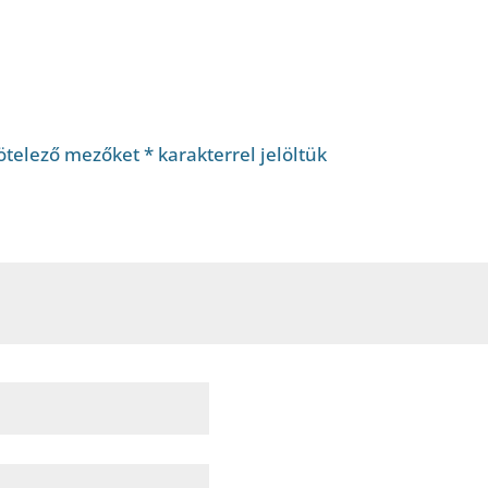
ötelező mezőket
*
karakterrel jelöltük