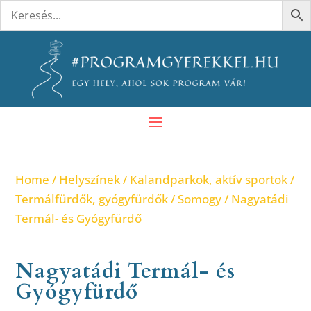
Home
/
Helyszínek
/
Kalandparkok, aktív sportok
/
Termálfürdők, gyógyfürdők
/
Somogy
/ Nagyatádi
Termál- és Gyógyfürdő
Nagyatádi Termál- és
Gyógyfürdő