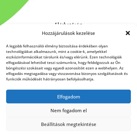
Elérhetőség
Hozzájárulások kezelése
Kapcsolat
Rólunk
A legjobb felhasználói élmény biztosítása érdekében olyan
technológiákat alkalmazunk, mint a cookie-k, amelyekkel
eszközinformációkat tárolunk és/vagy elérünk. Ezen technológiák
elfogadásával lehetővé teszi számunkra, hogy feldolgozzuk az Ön
böngészési szokásait vagy egyedi azonosítóit ezen a webhelyen. Az
HÍRLEVÉL FELIRATKOZÁS
elfogadás megtagadása vagy visszavonása bizonyos szolgáltatások és
funkciók működését hátrányosan befolyásolhatja.
Elfogadom
Küldés
Nem fogadom el
Beállítások megtekintése