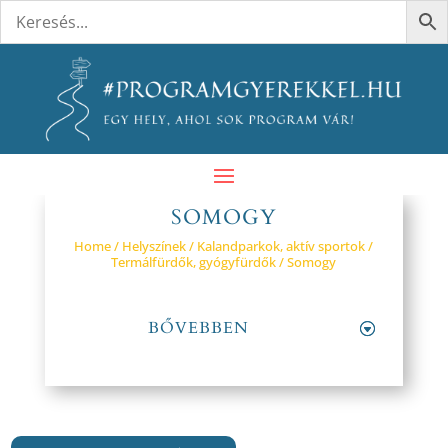
SOMOGY
Home
/
Helyszínek
/
Kalandparkok, aktív sportok
/
Termálfürdők, gyógyfürdők
/ Somogy
BŐVEBBEN