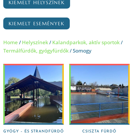
KIEMELT HELYSZÍNEK
KIEMELT ESEMÉNYEK
Home
/
Helyszínek
/
Kalandparkok, aktív sportok
/
Termálfürdők, gyógyfürdők
/ Somogy
GYÓGY – ÉS STRANDFÜRDŐ
CSISZTA FÜRDŐ