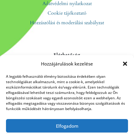
Adatvédelmi nyilatkozat
Cookie tájékoztató
Hozzászólási és moderálási szabályzat
Elérhetőség
Hozzájárulások kezelése
Kapcsolat
Rólunk
A legjobb felhasználói élmény biztosítása érdekében olyan
technológiákat alkalmazunk, mint a cookie-k, amelyekkel
eszközinformációkat tárolunk és/vagy elérünk. Ezen technológiák
elfogadásával lehetővé teszi számunkra, hogy feldolgozzuk az Ön
böngészési szokásait vagy egyedi azonosítóit ezen a webhelyen. Az
HÍRLEVÉL FELIRATKOZÁS
elfogadás megtagadása vagy visszavonása bizonyos szolgáltatások és
funkciók működését hátrányosan befolyásolhatja.
Elfogadom