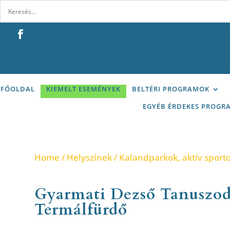
FŐOLDAL
KIEMELT ESEMÉNYEK
BELTÉRI PROGRAMOK
EGYÉB ÉRDEKES PROGR
Home
/
Helyszínek
/
Kalandparkok, aktív sport
Gyarmati Dezső Tanuszod
Termálfürdő