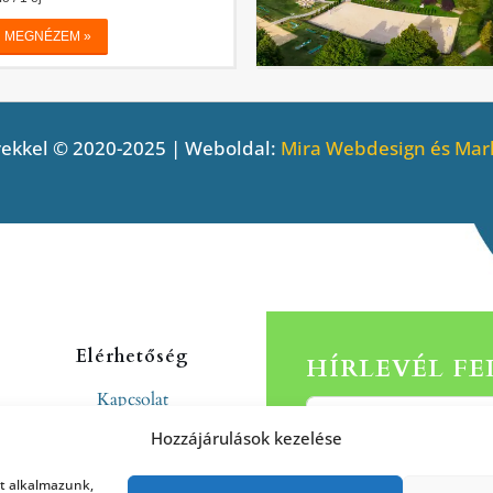
ekkel © 2020-2025 | Weboldal:
Mira Webdesign és Mark
Elérhetőség
HÍRLEVÉL F
Kapcsolat
Rólunk
Hozzájárulások kezelése
at alkalmazunk,