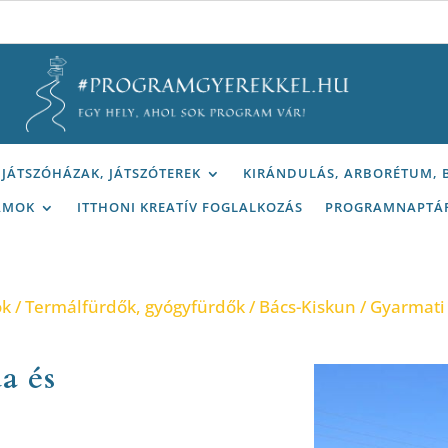
JÁTSZÓHÁZAK, JÁTSZÓTEREK
KIRÁNDULÁS, ARBORÉTUM,
AMOK
ITTHONI KREATÍV FOGLALKOZÁS
PROGRAMNAPTÁ
ok
/
Termálfürdők, gyógyfürdők
/
Bács-Kiskun
/ Gyarmati
a és