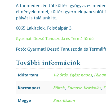
A tanmedencén túl kültéri gyógyvizes meden
élményelemmel, kültéri gyermek pancsolót 
pályát is találunk itt.
6065 Lakitelek, Felsőalpár 3.
Gyarmati Dezső Tanuszoda és Termálfürdő
Fotó: Gyarmati Dezső Tanuszoda és Termálf
További információk
Időtartam
1-2 órás
,
Egész napos
,
Félna
Korcsoport
Bölcsis
,
Kamasz
,
Kisiskolás
,
K
Megye
Bács-Kiskun