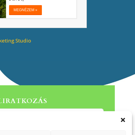
eting Studio
ELIRATKOZÁS
Küldés