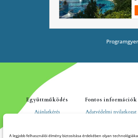
Programgyer
Együttműködés
Fontos információk
Ajánlatkérés
Adatvédelmi nyilatkozat
Cookie tájékoztató
Hozzászólási és
A legjobb felhasználói élmény biztosítása érdekében olyan technológiák
moderálási szabályzat