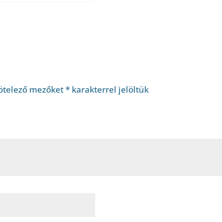
ötelező mezőket
*
karakterrel jelöltük