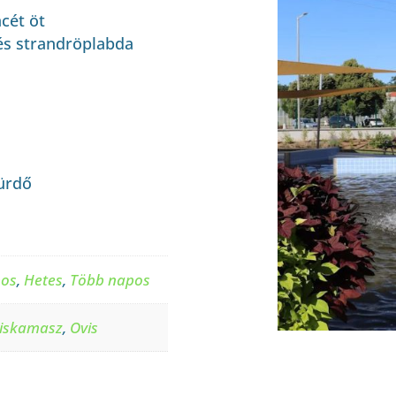
cét öt
és strandröplabda
ürdő
pos
,
Hetes
,
Több napos
iskamasz
,
Ovis