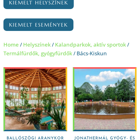
KIEMELT HELYSZÍNEK
KIEMELT ESEMÉNYEK
Home
/
Helyszínek
/
Kalandparkok, aktív sportok
/
Termálfürdők, gyógyfürdők
/ Bács-Kiskun
BALLÓSZÖGI ARANYKOR
JONATHERMÁL GYÓGY- ÉS