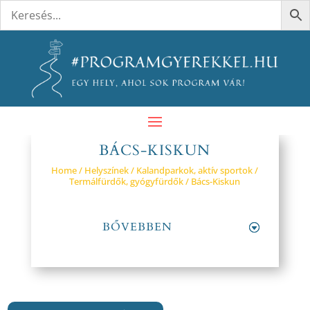
BÁCS-KISKUN
Home
/
Helyszínek
/
Kalandparkok, aktív sportok
/
Termálfürdők, gyógyfürdők
/ Bács-Kiskun
BŐVEBBEN