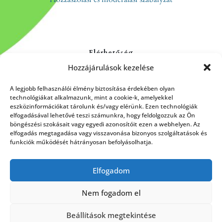
Elérhetőség
Hozzájárulások kezelése
Kapcsolat
Rólunk
A legjobb felhasználói élmény biztosítása érdekében olyan
technológiákat alkalmazunk, mint a cookie-k, amelyekkel
eszközinformációkat tárolunk és/vagy elérünk. Ezen technológiák
elfogadásával lehetővé teszi számunkra, hogy feldolgozzuk az Ön
böngészési szokásait vagy egyedi azonosítóit ezen a webhelyen. Az
HÍRLEVÉL FELIRATKOZÁS
elfogadás megtagadása vagy visszavonása bizonyos szolgáltatások és
funkciók működését hátrányosan befolyásolhatja.
Elfogadom
Küldés
Nem fogadom el
Beállítások megtekintése