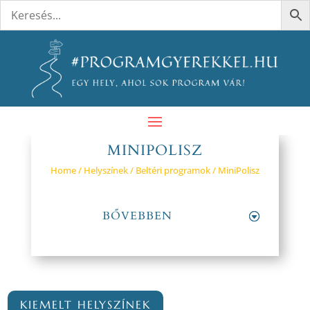
MINIPOLISZ
Home
/
Helyszínek
/
Beltéri programok
/ MiniPolisz
BŐVEBBEN
KIEMELT HELYSZÍNEK