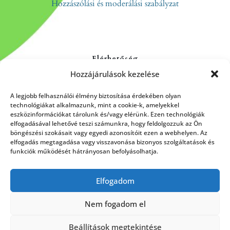
Hozzászólási és moderálási szabályzat
Elérhetőség
Hozzájárulások kezelése
Kapcsolat
Rólunk
A legjobb felhasználói élmény biztosítása érdekében olyan
technológiákat alkalmazunk, mint a cookie-k, amelyekkel
eszközinformációkat tárolunk és/vagy elérünk. Ezen technológiák
elfogadásával lehetővé teszi számunkra, hogy feldolgozzuk az Ön
böngészési szokásait vagy egyedi azonosítóit ezen a webhelyen. Az
HÍRLEVÉL FELIRATKOZÁS
elfogadás megtagadása vagy visszavonása bizonyos szolgáltatások és
funkciók működését hátrányosan befolyásolhatja.
Elfogadom
Küldés
Nem fogadom el
Beállítások megtekintése