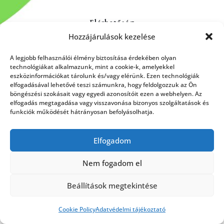
Elérhetőség
Hozzájárulások kezelése
Kapcsolat
Rólunk
A legjobb felhasználói élmény biztosítása érdekében olyan
technológiákat alkalmazunk, mint a cookie-k, amelyekkel
eszközinformációkat tárolunk és/vagy elérünk. Ezen technológiák
elfogadásával lehetővé teszi számunkra, hogy feldolgozzuk az Ön
böngészési szokásait vagy egyedi azonosítóit ezen a webhelyen. Az
HÍRLEVÉL FELIRATKOZÁS
elfogadás megtagadása vagy visszavonása bizonyos szolgáltatások és
funkciók működését hátrányosan befolyásolhatja.
Elfogadom
Küldés
Nem fogadom el
Beállítások megtekintése
Cookie Policy
Adatvédelmi tájékoztató