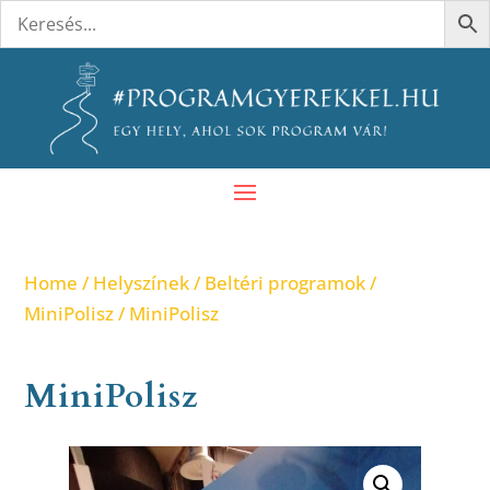
Home
/
Helyszínek
/
Beltéri programok
/
MiniPolisz
/ MiniPolisz
MiniPolisz