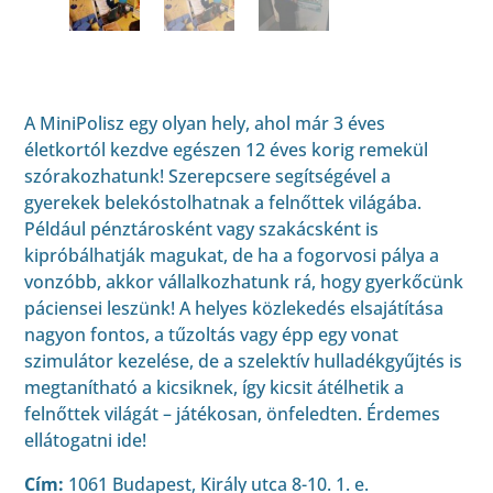
A MiniPolisz egy olyan hely, ahol már 3 éves
életkortól kezdve egészen 12 éves korig remekül
szórakozhatunk! Szerepcsere segítségével a
gyerekek belekóstolhatnak a felnőttek világába.
Például pénztárosként vagy szakácsként is
kipróbálhatják magukat, de ha a fogorvosi pálya a
vonzóbb, akkor vállalkozhatunk rá, hogy gyerkőcünk
páciensei leszünk! A helyes közlekedés elsajátítása
nagyon fontos, a tűzoltás vagy épp egy vonat
szimulátor kezelése, de a szelektív hulladékgyűjtés is
megtanítható a kicsiknek, így kicsit átélhetik a
felnőttek világát – játékosan, önfeledten. Érdemes
ellátogatni ide!
Cím:
1061 Budapest, Király utca 8-10. 1. e.