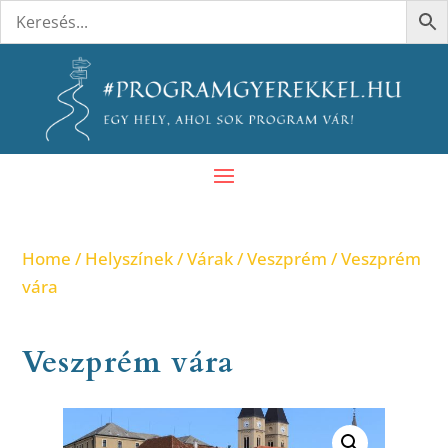
Home
/
Helyszínek
/
Várak
/
Veszprém
/ Veszprém
vára
Veszprém vára