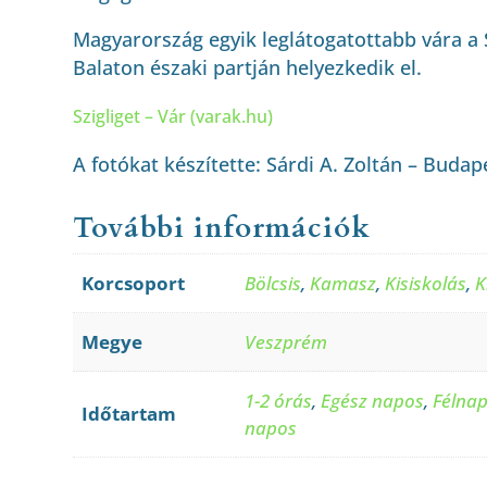
Magyarország egyik leglátogatottabb vára a S
Balaton északi partján helyezkedik el.
Szigliget – Vár (varak.hu)
A fotókat készítette: Sárdi A. Zoltán – Budap
További információk
Korcsoport
Bölcsis
,
Kamasz
,
Kisiskolás
,
K
Megye
Veszprém
1-2 órás
,
Egész napos
,
Félna
Időtartam
napos