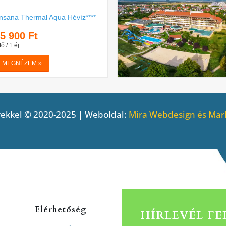
ekkel © 2020-2025 | Weboldal:
Mira Webdesign és Mark
Elérhetőség
HÍRLEVÉL F