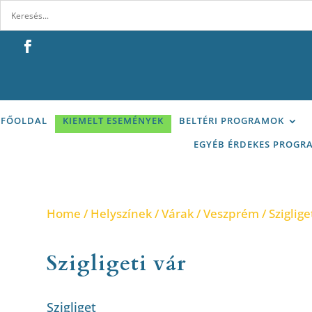
FŐOLDAL
KIEMELT ESEMÉNYEK
BELTÉRI PROGRAMOK
EGYÉB ÉRDEKES PROGR
Home
/
Helyszínek
/
Várak
/
Veszprém
/ Sziglige
Szigligeti vár
Szigliget