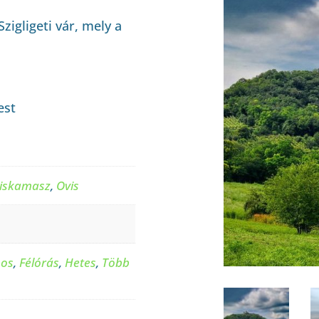
zigligeti vár, mely a
est
iskamasz
,
Ovis
pos
,
Félórás
,
Hetes
,
Több