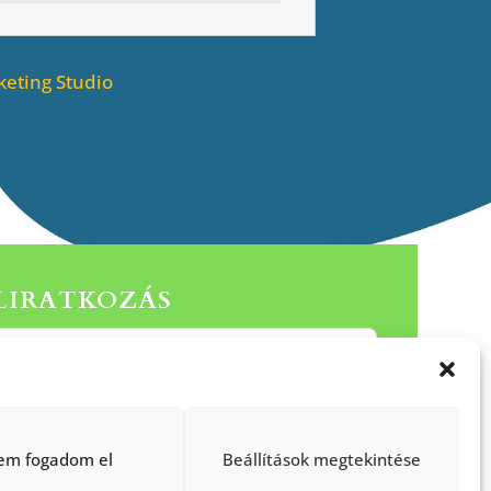
eting Studio
ELIRATKOZÁS
Küldés
em fogadom el
Beállítások megtekintése