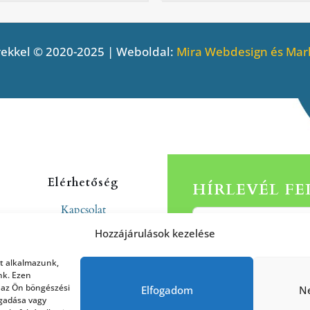
ekkel © 2020-2025 | Weboldal:
Mira Webdesign és Mark
Elérhetőség
HÍRLEVÉL F
Kapcsolat
Rólunk
Hozzájárulások kezelése
at alkalmazunk,
nk. Ezen
 az Ön böngészési
Elfogadom
N
agadása vagy