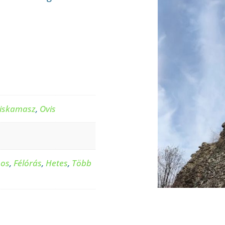
iskamasz
,
Ovis
pos
,
Félórás
,
Hetes
,
Több