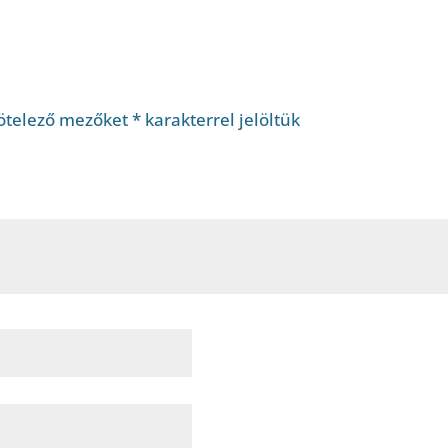
ötelező mezőket
*
karakterrel jelöltük