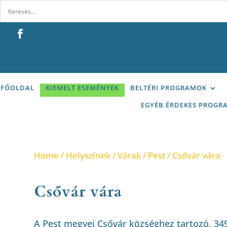
FŐOLDAL
KIEMELT ESEMÉNYEK
BELTÉRI PROGRAMOK
EGYÉB ÉRDEKES PROGR
Home
/
Helyszínek
/
Várak
/
Pest
/ Csővár vára
Csővár vára
A Pest megyei Csővár községhez tartozó, 3