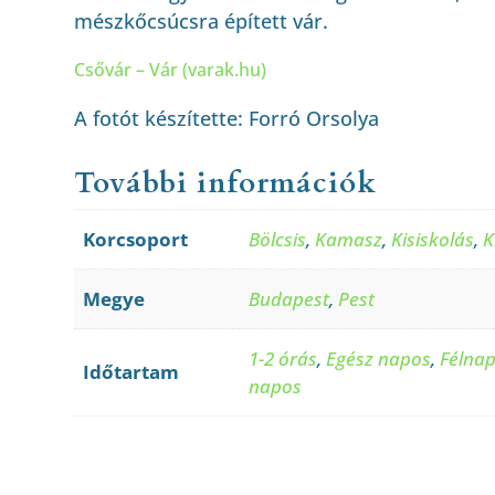
mészkőcsúcsra épített vár.
Csővár – Vár (varak.hu)
A fotót készítette: Forró Orsolya
További információk
Korcsoport
Bölcsis
,
Kamasz
,
Kisiskolás
,
K
Megye
Budapest
,
Pest
1-2 órás
,
Egész napos
,
Félna
Időtartam
napos