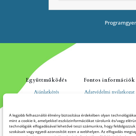
Programgyer
Együttműködés
Fontos információk
Ajánlatkérés
Adatvédelmi nyilatkozat
Cookie tájékoztató
Hozzászólási és
A legjobb felhasználói élmény biztosítása érdekében olyan technológiák
moderálási szabályzat
mint a cookie-k, amelyekkel eszközinformációkat tárolunk és/vagy elérü
technológiák elfogadásával lehetővé teszi számunkra, hogy feldolgozzuk
szokásait vagy egyedi azonosítóit ezen a webhelyen. Az elfogadás megt