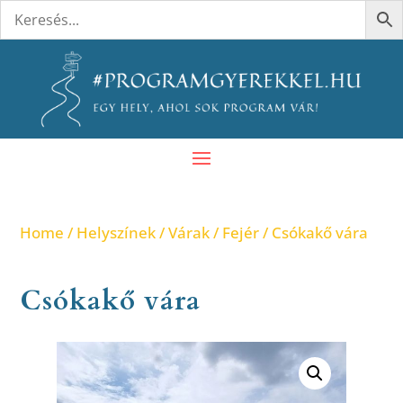
Home
/
Helyszínek
/
Várak
/
Fejér
/ Csókakő vára
Csókakő vára