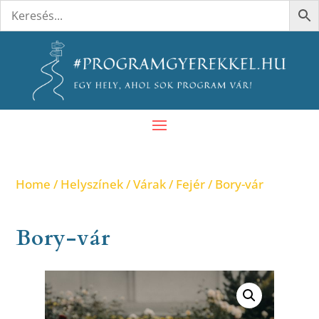
Home
/
Helyszínek
/
Várak
/
Fejér
/ Bory-vár
Bory-vár