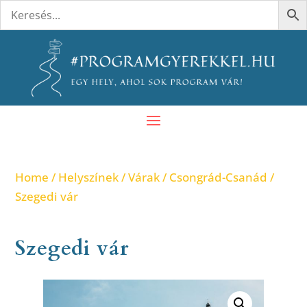
Home
/
Helyszínek
/
Várak
/
Csongrád-Csanád
/
Szegedi vár
Szegedi vár