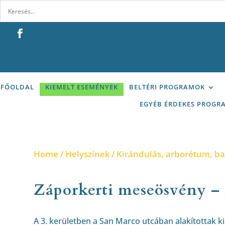
FŐOLDAL
KIEMELT ESEMÉNYEK
BELTÉRI PROGRAMOK
EGYÉB ÉRDEKES PROGR
Home
/
Helyszínek
/
Kirándulás, arborétum, b
Záporkerti meseösvény –
A 3. kerületben a San Marco utcában alakítottak k