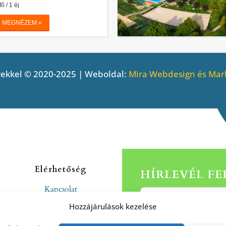
ekkel © 2020-2025 | Weboldal:
Mira Webdesign és Mark
Elérhetőség
HÍRLEVÉL F
Kapcsolat
Rólunk
Hozzájárulások kezelése