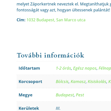
melyet Záporkertnek neveztek el. Megtaníthatjuk 
fontosságát vagy azt, hogyan ültessenek palántát!
Cím:
1032 Budapest, San Marco utca
További információk
Időtartam
1-2 órás
,
Egész napos
,
Félna
Korcsoport
Bölcsis
,
Kamasz
,
Kisiskolás
,
K
Megye
Budapest
,
Pest
Kerületek
III.