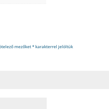
ötelező mezőket
*
karakterrel jelöltük