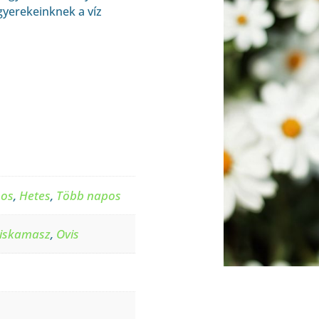
gyerekeinknek a víz
pos
,
Hetes
,
Több napos
iskamasz
,
Ovis