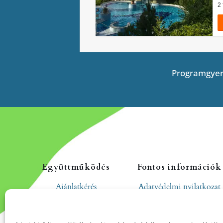
Programgyer
Együttműködés
Fontos információk
Ajánlatkérés
Adatvédelmi nyilatkozat
Cookie tájékoztató
Hozzászólási és