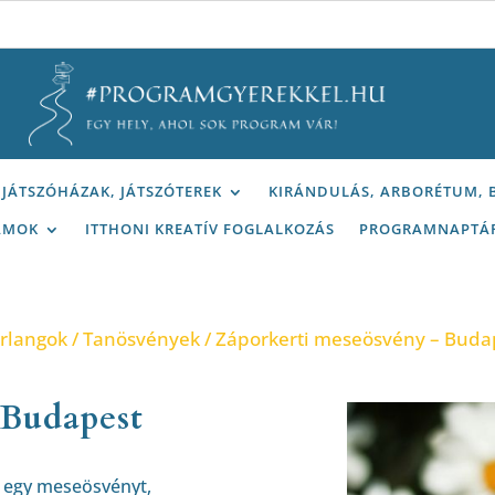
JÁTSZÓHÁZAK, JÁTSZÓTEREK
KIRÁNDULÁS, ARBORÉTUM,
AMOK
ITTHONI KREATÍV FOGLALKOZÁS
PROGRAMNAPTÁ
arlangok
/
Tanösvények
/ Záporkerti meseösvény – Buda
 Budapest
i egy meseösvényt,