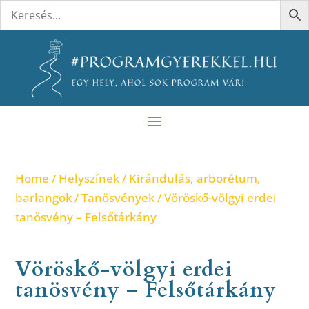
Home
/
Helyszínek
/
Kirándulás, arborétum,
barlangok
/
Tanösvények
/ Vöröskő-völgyi erdei
tanösvény – Felsőtárkány
Vöröskő-völgyi erdei
tanösvény – Felsőtárkány