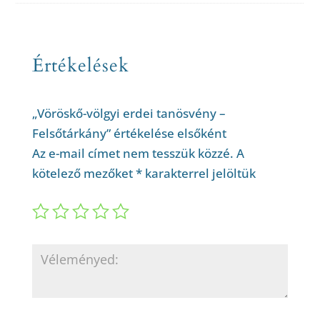
Értékelések
„Vöröskő-völgyi erdei tanösvény –
Felsőtárkány” értékelése elsőként
Az e-mail címet nem tesszük közzé.
A
kötelező mezőket
*
karakterrel jelöltük