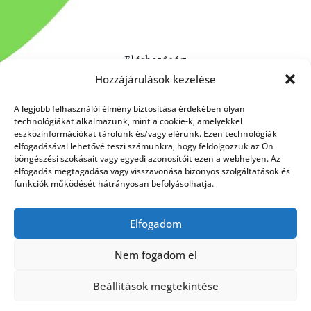
Elérhetőség
Hozzájárulások kezelése
Kapcsolat
Rólunk
A legjobb felhasználói élmény biztosítása érdekében olyan
technológiákat alkalmazunk, mint a cookie-k, amelyekkel
eszközinformációkat tárolunk és/vagy elérünk. Ezen technológiák
elfogadásával lehetővé teszi számunkra, hogy feldolgozzuk az Ön
böngészési szokásait vagy egyedi azonosítóit ezen a webhelyen. Az
HÍRLEVÉL FELIRATKOZÁS
elfogadás megtagadása vagy visszavonása bizonyos szolgáltatások és
funkciók működését hátrányosan befolyásolhatja.
Elfogadom
Küldés
Nem fogadom el
Beállítások megtekintése