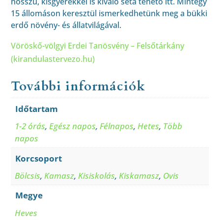
hosszú, kisgyerekkel is kiváló séta tehető itt. Mintegy
15 állomáson keresztül ismerkedhetünk meg a bükki
erdő növény- és állatvilágával.
Vöröskő-völgyi Erdei Tanösvény – Felsőtárkány
(kirandulastervezo.hu)
További információk
Időtartam
1-2 órás
,
Egész napos
,
Félnapos
,
Hetes
,
Több
napos
Korcsoport
Bölcsis
,
Kamasz
,
Kisiskolás
,
Kiskamasz
,
Ovis
Megye
Heves