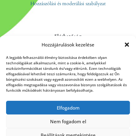
Hozzászólási és moderálási szabályzat
Elérhetőség
Hozzájárulások kezelése
Kapcsolat
Rólunk
A legjobb felhasználói élmény biztosítása érdekében olyan
technológiákat alkalmazunk, mint a cookie-k, amelyekkel
eszközinformációkat tárolunk és/vagy elérünk. Ezen technológiák
elfogadásával lehetővé teszi számunkra, hogy feldolgozzuk az Ön
böngészési szokásait vagy egyedi azonosítóit ezen a webhelyen. Az
HÍRLEVÉL FELIRATKOZÁS
elfogadás megtagadása vagy visszavonása bizonyos szolgáltatások és
funkciók működését hátrányosan befolyásolhatja.
Elfogadom
Küldés
Nem fogadom el
Beállítások megtekintése