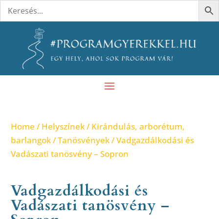
Home
/
Helyszínek
/
Kirándulás, arborétum,
barlangok
/
Tanösvények
/ Vadgazdálkodási és
Vadászati tanösvény – Sopron
Vadgazdálkodási és
Vadászati tanösvény –