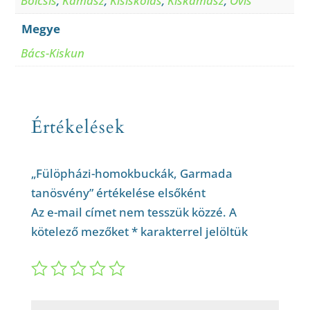
Bölcsis
,
Kamasz
,
Kisiskolás
,
Kiskamasz
,
Ovis
Megye
Bács-Kiskun
Értékelések
„Fülöpházi-homokbuckák, Garmada
tanösvény” értékelése elsőként
Az e-mail címet nem tesszük közzé.
A
kötelező mezőket
*
karakterrel jelöltük