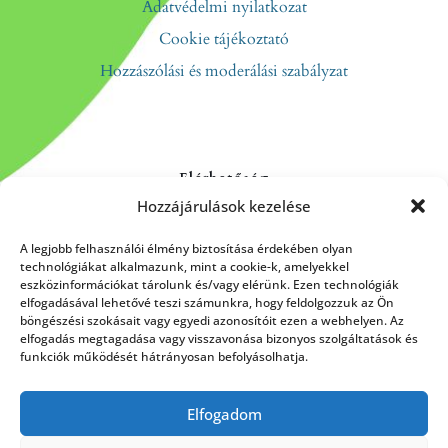
Adatvédelmi nyilatkozat
Cookie tájékoztató
Hozzászólási és moderálási szabályzat
Elérhetőség
Hozzájárulások kezelése
Kapcsolat
Rólunk
A legjobb felhasználói élmény biztosítása érdekében olyan
technológiákat alkalmazunk, mint a cookie-k, amelyekkel
eszközinformációkat tárolunk és/vagy elérünk. Ezen technológiák
elfogadásával lehetővé teszi számunkra, hogy feldolgozzuk az Ön
böngészési szokásait vagy egyedi azonosítóit ezen a webhelyen. Az
HÍRLEVÉL FELIRATKOZÁS
elfogadás megtagadása vagy visszavonása bizonyos szolgáltatások és
funkciók működését hátrányosan befolyásolhatja.
Elfogadom
Küldés