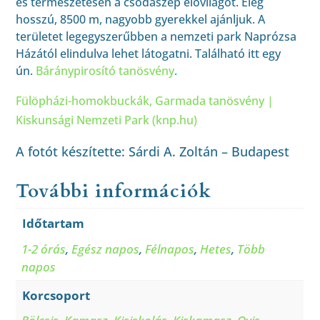
és természetesen a csodaszép élővilágot. Elég
hosszú, 8500 m, nagyobb gyerekkel ajánljuk. A
területet legegyszerűbben a nemzeti park Naprózsa
Házától elindulva lehet látogatni. Található itt egy
ún.
Báránypirosító tanösvény
.
Fülöpházi-homokbuckák, Garmada tanösvény |
Kiskunsági Nemzeti Park (knp.hu)
A fotót készítette: Sárdi A. Zoltán – Budapest
További információk
Időtartam
1-2 órás
,
Egész napos
,
Félnapos
,
Hetes
,
Több
napos
Korcsoport