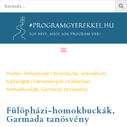
Home
/
Helyszínek
/
Kirándulás, arborétum,
barlangok
/
Tanösvények
/ Fülöpházi-
homokbuckák, Garmada tanösvény
Fülöpházi-homokbuckák,
Garmada tanösvény