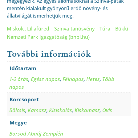
megegyezik. Az egyes állomásoknál a Szinva-patak
mentén kialakult gyönyörű erdő növény- és
állatvilágát ismerhetjük meg.
Miskolc, Lillafüred – Szinva-tanösvény – Túra – Bükki
Nemzeti Park Igazgatóság (bnpi.hu)
További információk
Időtartam
1-2 órás
,
Egész napos
,
Félnapos
,
Hetes
,
Több
napos
Korcsoport
Bölcsis
,
Kamasz
,
Kisiskolás
,
Kiskamasz
,
Ovis
Megye
Borsod-Abaúj-Zemplén