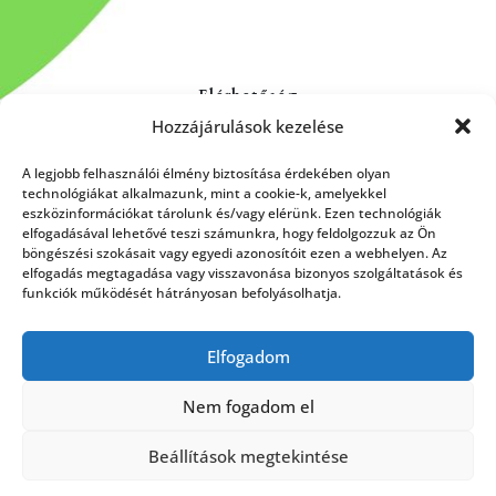
Elérhetőség
Hozzájárulások kezelése
Kapcsolat
Rólunk
A legjobb felhasználói élmény biztosítása érdekében olyan
technológiákat alkalmazunk, mint a cookie-k, amelyekkel
eszközinformációkat tárolunk és/vagy elérünk. Ezen technológiák
elfogadásával lehetővé teszi számunkra, hogy feldolgozzuk az Ön
böngészési szokásait vagy egyedi azonosítóit ezen a webhelyen. Az
HÍRLEVÉL FELIRATKOZÁS
elfogadás megtagadása vagy visszavonása bizonyos szolgáltatások és
funkciók működését hátrányosan befolyásolhatja.
Elfogadom
Küldés
Nem fogadom el
Beállítások megtekintése