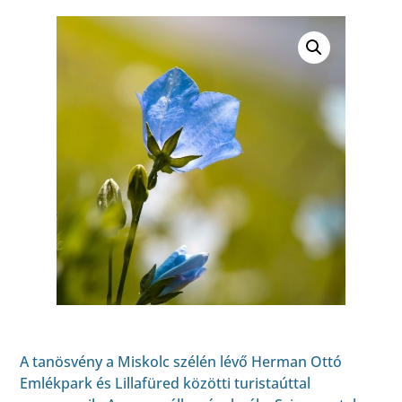
A tanösvény a Miskolc szélén lévő Herman Ottó
Emlékpark és Lillafüred közötti turistaúttal