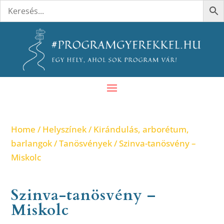
Home
/
Helyszínek
/
Kirándulás, arborétum,
barlangok
/
Tanösvények
/ Szinva-tanösvény –
Miskolc
Szinva-tanösvény –
Miskolc