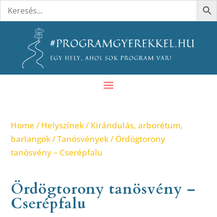
Home
/
Helyszínek
/
Kirándulás, arborétum,
barlangok
/
Tanösvények
/ Ördögtorony
tanösvény – Cserépfalu
Ördögtorony tanösvény –
Cserépfalu