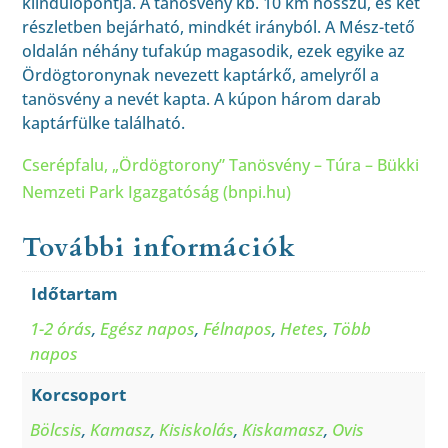
kiindulópontja. A tanösvény kb. 10 km hosszú, és két
részletben bejárható, mindkét irányból. A Mész-tető
oldalán néhány tufakúp magasodik, ezek egyike az
Ördögtoronynak nevezett kaptárkő, amelyről a
tanösvény a nevét kapta. A kúpon három darab
kaptárfülke található.
Cserépfalu, „Ördögtorony” Tanösvény – Túra – Bükki
Nemzeti Park Igazgatóság (bnpi.hu)
További információk
Időtartam
1-2 órás
,
Egész napos
,
Félnapos
,
Hetes
,
Több
napos
Korcsoport
Bölcsis
,
Kamasz
,
Kisiskolás
,
Kiskamasz
,
Ovis