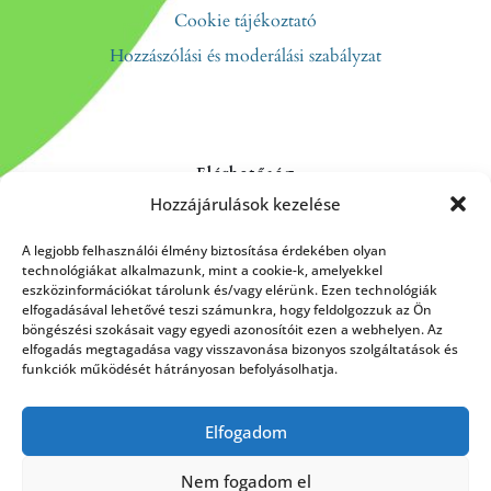
Cookie tájékoztató
Hozzászólási és moderálási szabályzat
Elérhetőség
Hozzájárulások kezelése
Kapcsolat
Rólunk
A legjobb felhasználói élmény biztosítása érdekében olyan
technológiákat alkalmazunk, mint a cookie-k, amelyekkel
eszközinformációkat tárolunk és/vagy elérünk. Ezen technológiák
elfogadásával lehetővé teszi számunkra, hogy feldolgozzuk az Ön
böngészési szokásait vagy egyedi azonosítóit ezen a webhelyen. Az
HÍRLEVÉL FELIRATKOZÁS
elfogadás megtagadása vagy visszavonása bizonyos szolgáltatások és
funkciók működését hátrányosan befolyásolhatja.
Elfogadom
Küldés
Nem fogadom el