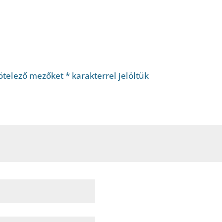
ötelező mezőket
*
karakterrel jelöltük