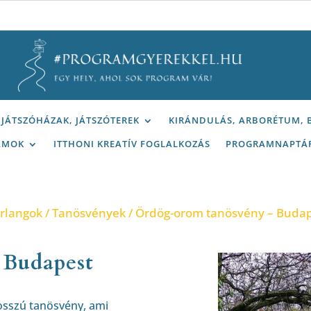
JÁTSZÓHÁZAK, JÁTSZÓTEREK
KIRÁNDULÁS, ARBORÉTUM,
AMOK
ITTHONI KREATÍV FOGLALKOZÁS
PROGRAMNAPTÁ
arlangok
/
Tanösvények
/ Ördög-orom tanösvény – Buda
 Budapest
hosszú tanösvény, ami