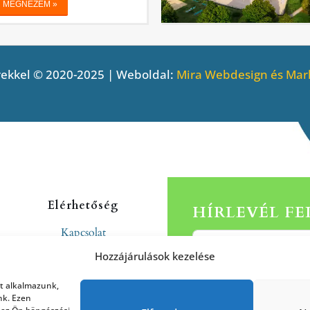
ekkel © 2020-2025 | Weboldal:
Mira Webdesign és Mark
Elérhetőség
HÍRLEVÉL F
Kapcsolat
Rólunk
Hozzájárulások kezelése
at alkalmazunk,
nk. Ezen