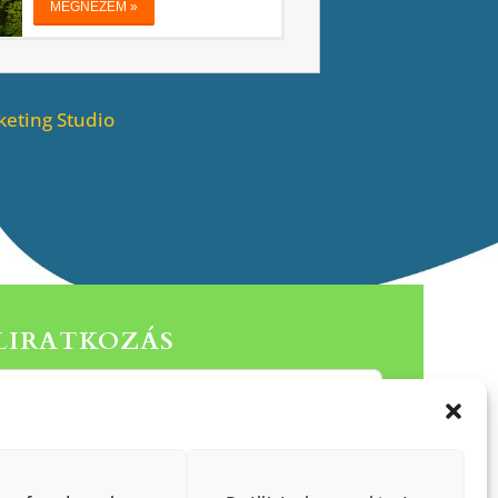
eting Studio
ELIRATKOZÁS
Küldés