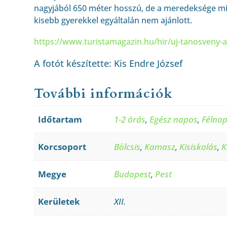
nagyjából 650 méter hosszú, de a meredeksége mi
kisebb gyerekkel egyáltalán nem ajánlott.
https://www.turistamagazin.hu/hir/uj-tanosveny-
A fotót készítette: Kis Endre József
További információk
Időtartam
1-2 órás
,
Egész napos
,
Félna
Korcsoport
Bölcsis
,
Kamasz
,
Kisiskolás
,
K
Megye
Budapest
,
Pest
Kerületek
XII.