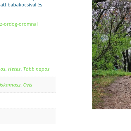
att babakocsival és
az-ordog-oromnal
pos
,
Hetes
,
Több napos
iskamasz
,
Ovis