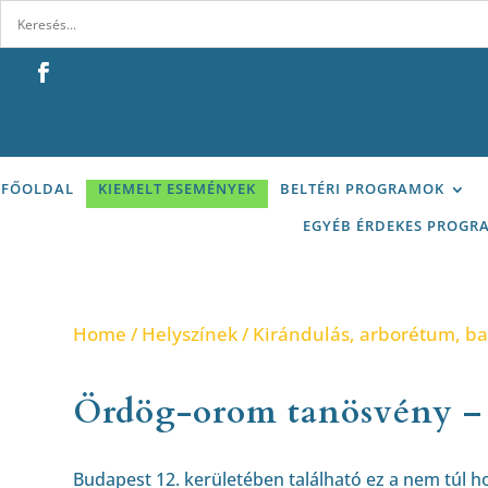
FŐOLDAL
KIEMELT ESEMÉNYEK
BELTÉRI PROGRAMOK
EGYÉB ÉRDEKES PROGR
Home
/
Helyszínek
/
Kirándulás, arborétum, b
Ördög-orom tanösvény –
Budapest 12. kerületében található ez a nem túl 