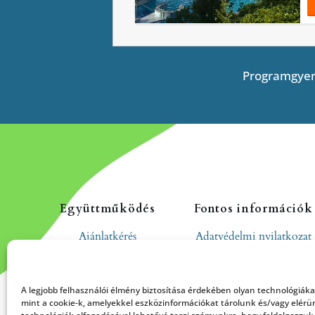
Programgyer
Együttműködés
Fontos információk
Ajánlatkérés
Adatvédelmi nyilatkozat
Cookie tájékoztató
Hozzászólási és
A legjobb felhasználói élmény biztosítása érdekében olyan technológiák
moderálási szabályzat
mint a cookie-k, amelyekkel eszközinformációkat tárolunk és/vagy elérü