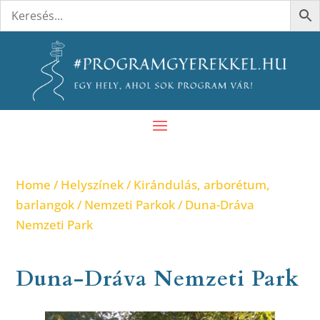
Home
/
Helyszínek
/
Kirándulás, arborétum,
barlangok
/
Nemzeti Parkok
/ Duna-Dráva
Nemzeti Park
Duna-Dráva Nemzeti Park