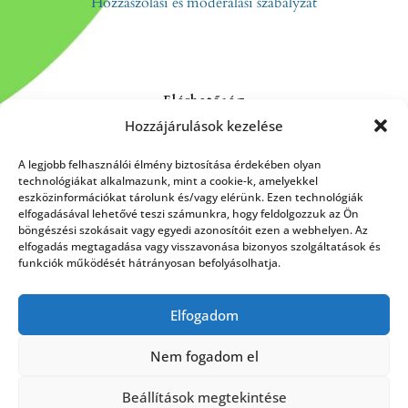
Hozzászólási és moderálási szabályzat
Elérhetőség
Hozzájárulások kezelése
Kapcsolat
Rólunk
A legjobb felhasználói élmény biztosítása érdekében olyan
technológiákat alkalmazunk, mint a cookie-k, amelyekkel
eszközinformációkat tárolunk és/vagy elérünk. Ezen technológiák
elfogadásával lehetővé teszi számunkra, hogy feldolgozzuk az Ön
böngészési szokásait vagy egyedi azonosítóit ezen a webhelyen. Az
HÍRLEVÉL FELIRATKOZÁS
elfogadás megtagadása vagy visszavonása bizonyos szolgáltatások és
funkciók működését hátrányosan befolyásolhatja.
Elfogadom
Küldés
Nem fogadom el
Beállítások megtekintése