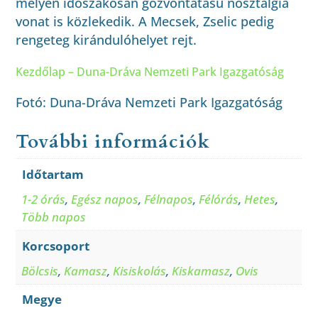
melyen időszakosan gőzvontatású nosztalgia
vonat is közlekedik. A Mecsek, Zselic pedig
rengeteg kirándulóhelyet rejt.
Kezdőlap – Duna-Dráva Nemzeti Park Igazgatóság
Fotó: Duna-Dráva Nemzeti Park Igazgatóság
További információk
Időtartam
1-2 órás
,
Egész napos
,
Félnapos
,
Félórás
,
Hetes
,
Több napos
Korcsoport
Bölcsis
,
Kamasz
,
Kisiskolás
,
Kiskamasz
,
Ovis
Megye