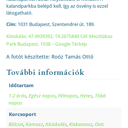
kalandparkba belépő kell, így az ösvény is ezzel
látogatható.
Cím:
1031 Budapest, Szentendrei út. 189.
Kiindulás: 47.4939392, 19.2675840 Cél: Mezitlábas
Park Budapest, 1038 – Google Térkép
A fotót készítette: Roóz Tamás Ottó
További információk
Időtartam
1-2 órás
,
Egész napos
,
Félnapos
,
Hetes
,
Több
napos
Korcsoport
Bölcsis
,
Kamasz
,
Kisiskolás
,
Kiskamasz
,
Ovis