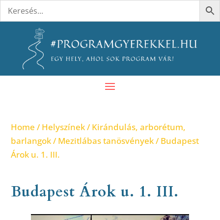
Home
/
Helyszínek
/
Kirándulás, arborétum,
barlangok
/
Mezitlábas tanösvények
/ Budapest
Árok u. 1. III.
Budapest Árok u. 1. III.