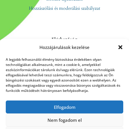
Hozzászólási és moderálási szabályzat
Elérhetőség
Hozzájárulások kezelése
Kapcsolat
Rólunk
A legjobb felhasználói élmény biztosítása érdekében olyan
technológiákat alkalmazunk, mint a cookie-k, amelyekkel
eszközinformációkat tárolunk és/vagy elérünk. Ezen technológiák
elfogadásával lehetővé teszi számunkra, hogy feldolgozzuk az Ön
böngészési szokásait vagy egyedi azonosítóit ezen a webhelyen. Az
HÍRLEVÉL FELIRATKOZÁS
elfogadás megtagadása vagy visszavonása bizonyos szolgáltatások és
funkciók működését hátrányosan befolyásolhatja.
Elfogadom
Küldés
Nem fogadom el