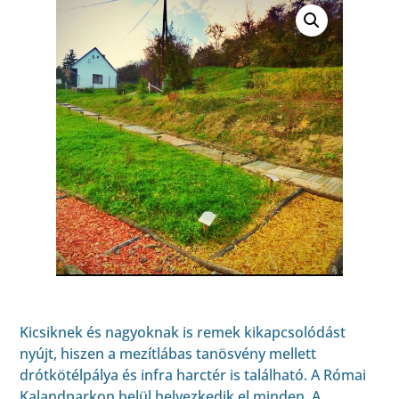
Kicsiknek és nagyoknak is remek kikapcsolódást
nyújt, hiszen a mezítlábas tanösvény mellett
drótkötélpálya és infra harctér is található. A Római
Kalandparkon belül helyezkedik el minden. A