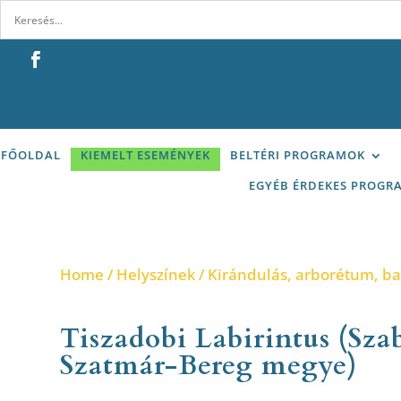
FŐOLDAL
KIEMELT ESEMÉNYEK
BELTÉRI PROGRAMOK
EGYÉB ÉRDEKES PROGR
Home
/
Helyszínek
/
Kirándulás, arborétum, b
Tiszadobi Labirintus (Sza
Szatmár-Bereg megye)