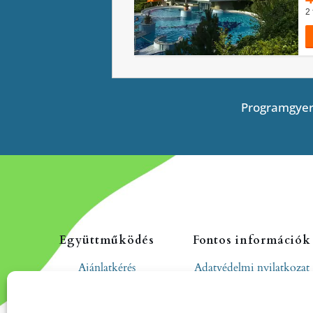
Programgyer
Együttműködés
Fontos információk
Ajánlatkérés
Adatvédelmi nyilatkozat
Cookie tájékoztató
Hozzászólási és