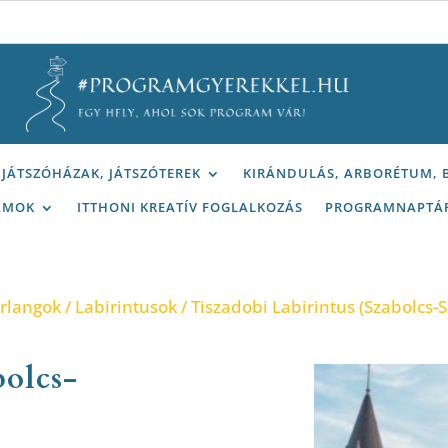
JÁTSZÓHÁZAK, JÁTSZÓTEREK
KIRÁNDULÁS, ARBORÉTUM,
AMOK
ITTHONI KREATÍV FOGLALKOZÁS
PROGRAMNAPTÁ
arlangok
/
Labirintusok
/ Tiszadobi Labirintus (Szabolcs
bolcs-