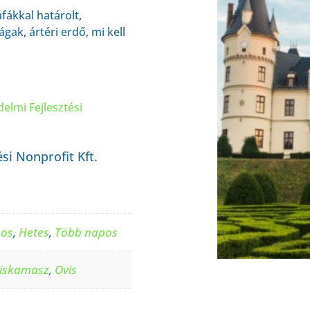
afákkal határolt,
ágak, ártéri erdő, mi kell
elmi Fejlesztési
i Nonprofit Kft.
pos
,
Hetes
,
Több napos
iskamasz
,
Ovis