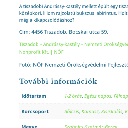
A tiszadobi Andrássy-kastély mellett épült egy tisz
középkori, liliom rajzolatú bukszus labirintus. Holt
még a kikapcsolódáshoz?
Cím: 4456 Tiszadob, Bocskai utca 59.
Tiszadob – Andrássy-kastély – Nemzeti Örökségvéd
Nonprofit Kft. | NÖF
Fotó: NÖF Nemzeti Örökségvédelmi Fejlesztés
További információk
Időtartam
1-2 órás
,
Egész napos
,
Félna
Korcsoport
Bölcsis
,
Kamasz
,
Kisiskolás
,
K
Megye
Szabolcs-Szatmár-Bereg