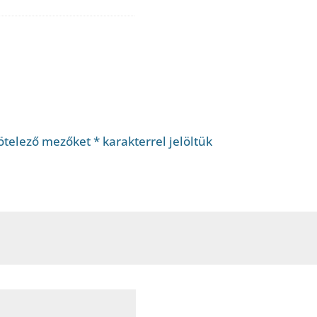
ötelező mezőket
*
karakterrel jelöltük