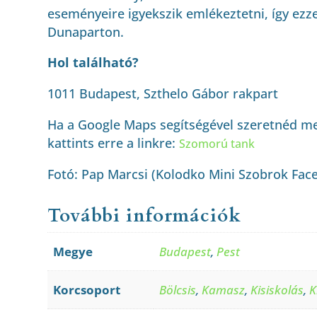
eseményeire igyekszik emlékeztetni, így ezzel
Dunaparton.
Hol található?
1011 Budapest, Szthelo Gábor rakpart
Ha a Google Maps segítségével szeretnéd me
kattints erre a linkre:
Szomorú tank
Fotó: Pap Marcsi (Kolodko Mini Szobrok Fac
További információk
Megye
Budapest
,
Pest
Korcsoport
Bölcsis
,
Kamasz
,
Kisiskolás
,
K