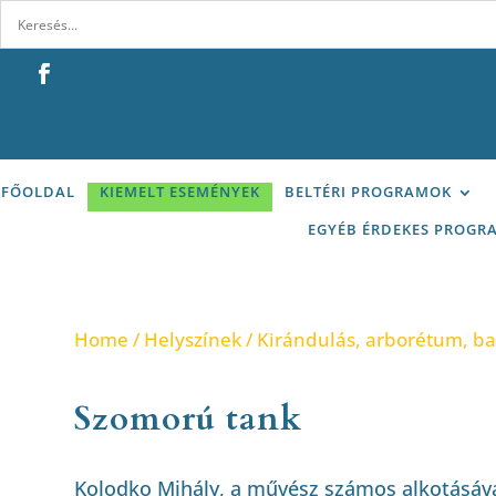
FŐOLDAL
KIEMELT ESEMÉNYEK
BELTÉRI PROGRAMOK
EGYÉB ÉRDEKES PROGR
Home
/
Helyszínek
/
Kirándulás, arborétum, b
Szomorú tank
Kolodko Mihály, a művész számos alkotásáva