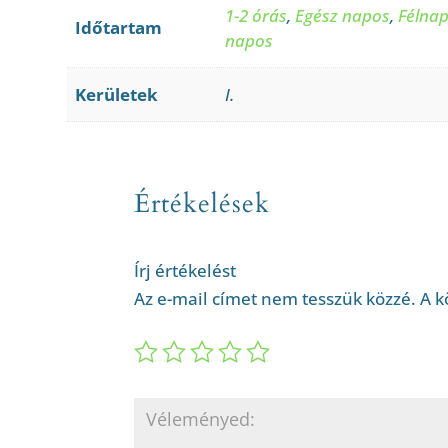
1-2 órás
,
Egész napos
,
Félna
Időtartam
napos
Kerületek
I.
Értékelések
Írj értékelést
Az e-mail címet nem tesszük közzé.
A k