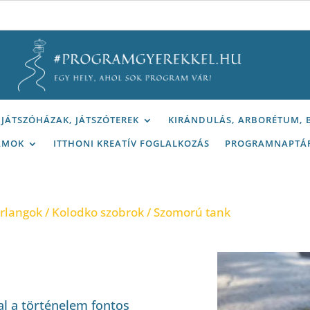
JÁTSZÓHÁZAK, JÁTSZÓTEREK
KIRÁNDULÁS, ARBORÉTUM,
AMOK
ITTHONI KREATÍV FOGLALKOZÁS
PROGRAMNAPTÁ
arlangok
/
Kolodko szobrok
/ Szomorú tank
l a történelem fontos