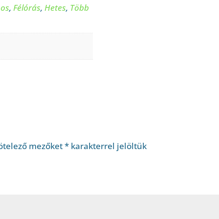
pos
,
Félórás
,
Hetes
,
Több
ötelező mezőket
*
karakterrel jelöltük