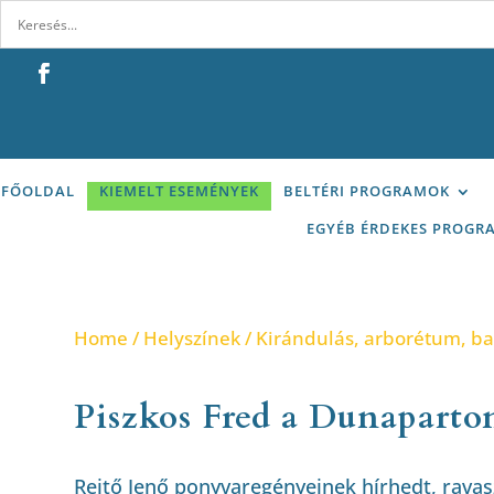
FŐOLDAL
KIEMELT ESEMÉNYEK
BELTÉRI PROGRAMOK
EGYÉB ÉRDEKES PROGR
Home
/
Helyszínek
/
Kirándulás, arborétum, b
Piszkos Fred a Dunaparto
Rejtő Jenő ponyvaregényeinek hírhedt, ravas