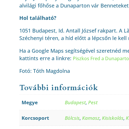
alvilági főhőse a Dunaparton vár Benneteket
Hol található?
1051 Budapest, Id. Antall József rakpart. A L
Széchenyi téren, a híd előtt a lépcsőn le kel
Ha a Google Maps segítségével szeretnéd me
kattints erre a linkre:
Piszkos Fred a Dunapart
Fotó: Tóth Magdolna
További információk
Megye
Budapest
,
Pest
Korcsoport
Bölcsis
,
Kamasz
,
Kisiskolás
,
K