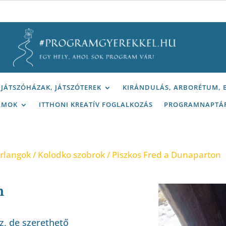
JÁTSZÓHÁZAK, JÁTSZÓTEREK
KIRÁNDULÁS, ARBORÉTUM,
AMOK
ITTHONI KREATÍV FOGLALKOZÁS
PROGRAMNAPTÁ
arlangok
/
Kolodko szobrok
/ Piszkos Fred a Dunaparton
n
z, de szerethető