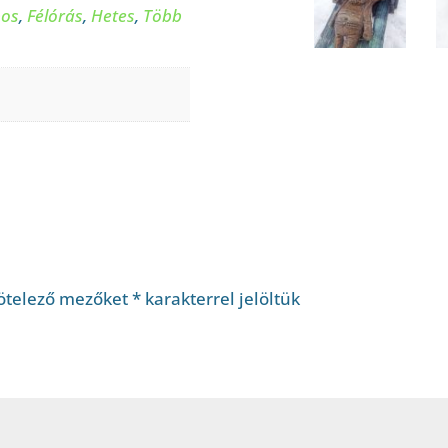
pos
,
Félórás
,
Hetes
,
Több
ötelező mezőket
*
karakterrel jelöltük