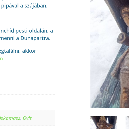
 pipával a szájában.
ànchíd pesti oldalán, a
l menni a Dunapartra.
gtalálni, akkor
on
iskamasz
,
Ovis