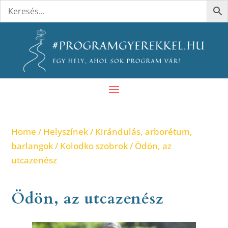
Home
/
Helyszínek
/
Kirándulás, arborétum,
barlangok
/
Kolodko szobrok
/ Ödön, az
utcazenész
Ödön, az utcazenész