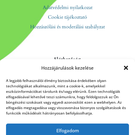
Adatvédelmi nyilatkozat
Cookie tájékoztató
Hozzászólási és moderálási szabályzat
Elérhetőség
Hozzájárulások kezelése
Kapcsolat
Rólunk
A legjobb felhasználói élmény biztosítása érdekében olyan
technológiákat alkalmazunk, mint a cookie-k, amelyekkel
eszközinformációkat tárolunk és/vagy elérünk. Ezen technológiák
elfogadásával lehetővé teszi számunkra, hogy feldolgozzuk az Ön
böngészési szokásait vagy egyedi azonosítóit ezen a webhelyen. Az
HÍRLEVÉL FELIRATKOZÁS
elfogadás megtagadása vagy visszavonása bizonyos szolgáltatások és
funkciók működését hátrányosan befolyásolhatja.
Elfogadom