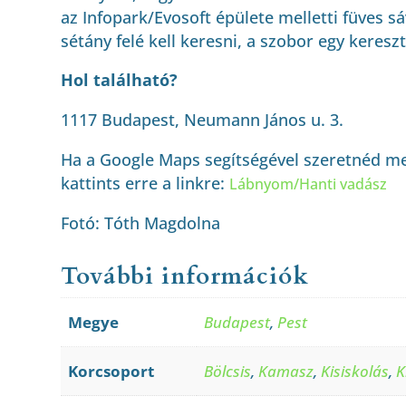
az Infopark/Evosoft épülete melletti füves 
sétány felé kell keresni, a szobor egy keresz
Hol található?
1117 Budapest, Neumann János u. 3.
Ha a Google Maps segítségével szeretnéd me
kattints erre a linkre:
Lábnyom/Hanti vadász
Fotó: Tóth Magdolna
További információk
Megye
Budapest
,
Pest
Korcsoport
Bölcsis
,
Kamasz
,
Kisiskolás
,
K