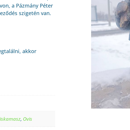
sávon, a Pázmány Péter
teződés szigetén van.
gtalálni, akkor
iskamasz
,
Ovis