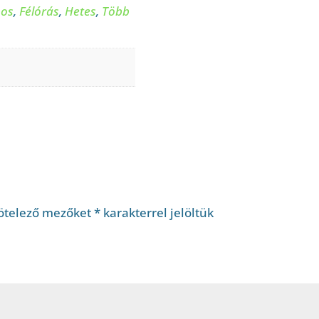
pos
,
Félórás
,
Hetes
,
Több
ötelező mezőket
*
karakterrel jelöltük