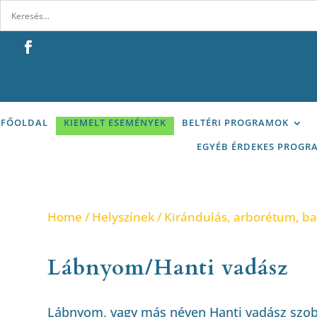
FŐOLDAL
KIEMELT ESEMÉNYEK
BELTÉRI PROGRAMOK
EGYÉB ÉRDEKES PROGR
Home
/
Helyszínek
/
Kirándulás, arborétum, b
Lábnyom/Hanti vadász
Lábnyom, vagy más néven Hanti vadász szob