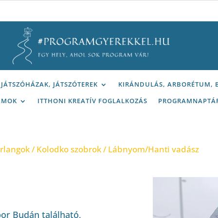
JÁTSZÓHÁZAK, JÁTSZÓTEREK
KIRÁNDULÁS, ARBORÉTUM,
AMOK
ITTHONI KREATÍV FOGLALKOZÁS
PROGRAMNAPTÁ
arlangok
/
Kolodko szobrok
/ Lábnyom/Hanti vadász
or Budán található,