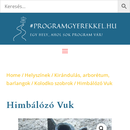
Home
/
Helyszínek
/
Kirándulás, arborétum,
barlangok
/
Kolodko szobrok
/ Himbálózó Vuk
Himbálózó Vuk