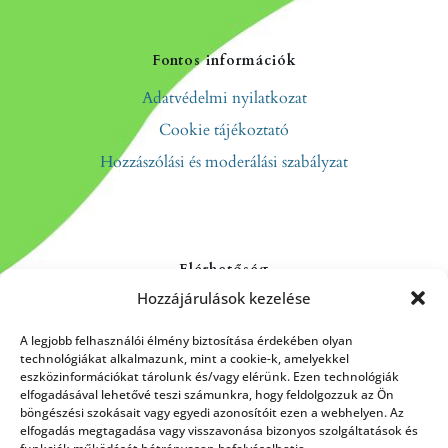
Fontos információk
Adatvédelmi nyilatkozat
Cookie tájékoztató
Hozzászólási és moderálási szabályzat
Elérhetőség
Hozzájárulások kezelése
Kapcsolat
Rólunk
A legjobb felhasználói élmény biztosítása érdekében olyan
technológiákat alkalmazunk, mint a cookie-k, amelyekkel
eszközinformációkat tárolunk és/vagy elérünk. Ezen technológiák
elfogadásával lehetővé teszi számunkra, hogy feldolgozzuk az Ön
böngészési szokásait vagy egyedi azonosítóit ezen a webhelyen. Az
HÍRLEVÉL FELIRATKOZÁS
elfogadás megtagadása vagy visszavonása bizonyos szolgáltatások és