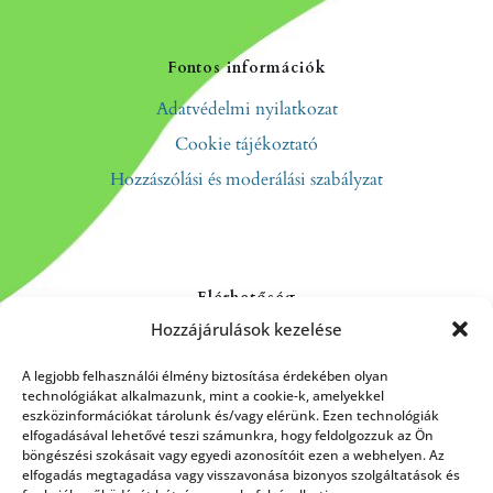
Fontos információk
Adatvédelmi nyilatkozat
Cookie tájékoztató
Hozzászólási és moderálási szabályzat
Elérhetőség
Hozzájárulások kezelése
Kapcsolat
Rólunk
A legjobb felhasználói élmény biztosítása érdekében olyan
technológiákat alkalmazunk, mint a cookie-k, amelyekkel
eszközinformációkat tárolunk és/vagy elérünk. Ezen technológiák
elfogadásával lehetővé teszi számunkra, hogy feldolgozzuk az Ön
böngészési szokásait vagy egyedi azonosítóit ezen a webhelyen. Az
HÍRLEVÉL FELIRATKOZÁS
elfogadás megtagadása vagy visszavonása bizonyos szolgáltatások és