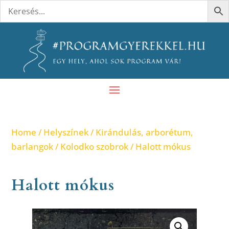
Home
/
Helyszínek
/
Kirándulás, arborétum,
barlangok
/
Kolodko szobrok
/ Halott mókus
Halott mókus