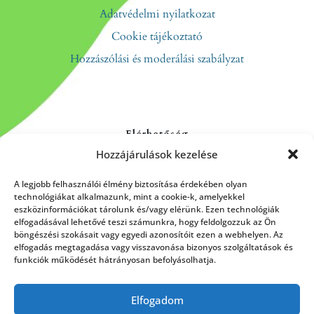
Adatvédelmi nyilatkozat
Cookie tájékoztató
Hozzászólási és moderálási szabályzat
Elérhetőség
Hozzájárulások kezelése
Kapcsolat
Rólunk
A legjobb felhasználói élmény biztosítása érdekében olyan
technológiákat alkalmazunk, mint a cookie-k, amelyekkel
eszközinformációkat tárolunk és/vagy elérünk. Ezen technológiák
elfogadásával lehetővé teszi számunkra, hogy feldolgozzuk az Ön
böngészési szokásait vagy egyedi azonosítóit ezen a webhelyen. Az
HÍRLEVÉL FELIRATKOZÁS
elfogadás megtagadása vagy visszavonása bizonyos szolgáltatások és
funkciók működését hátrányosan befolyásolhatja.
Elfogadom