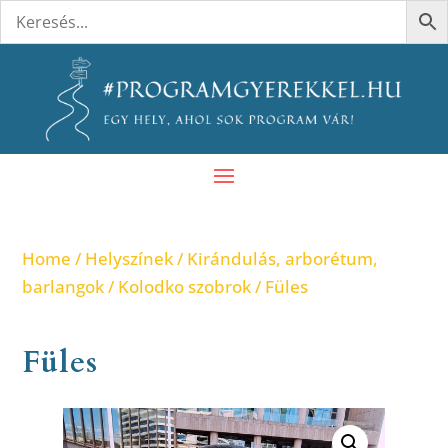
Home
/
Helyszínek
/
Kirándulás, arborétum,
barlangok
/
Kolodko szobrok
/ Füles
Füles