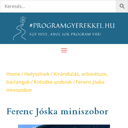
Home
/
Helyszínek
/
Kirándulás, arborétum,
barlangok
/
Kolodko szobrok
/ Ferenc Jóska
miniszobor
Ferenc Jóska miniszobor