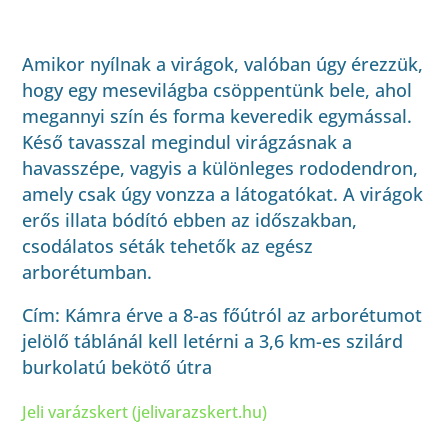
Amikor nyílnak a virágok, valóban úgy érezzük,
hogy egy mesevilágba csöppentünk bele, ahol
megannyi szín és forma keveredik egymással.
Késő tavasszal megindul virágzásnak a
havasszépe, vagyis a különleges rododendron,
amely csak úgy vonzza a látogatókat. A virágok
erős illata bódító ebben az időszakban,
csodálatos séták tehetők az egész
arborétumban.
Cím: Kámra érve a 8-as főútról az arborétumot
jelölő táblánál kell letérni a 3,6 km-es szilárd
burkolatú bekötő útra
Jeli varázskert (jelivarazskert.hu)