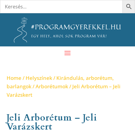
Home
/
Helyszínek
/
Kirándulás, arborétum,
barlangok
/
Arborétumok
/ Jeli Arborétum – Jeli
Varázskert
Jeli Arborétum – Jeli
Varázskert