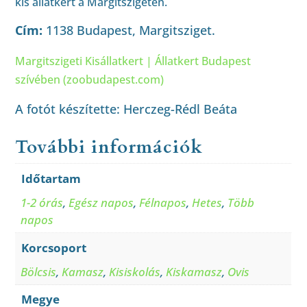
kis állatkert a Margitszigeten.
Cím:
1138 Budapest, Margitsziget.
Margitszigeti Kisállatkert | Állatkert Budapest
szívében (zoobudapest.com)
A fotót készítette: Herczeg-Rédl Beáta
További információk
Időtartam
1-2 órás
,
Egész napos
,
Félnapos
,
Hetes
,
Több
napos
Korcsoport
Bölcsis
,
Kamasz
,
Kisiskolás
,
Kiskamasz
,
Ovis
Megye