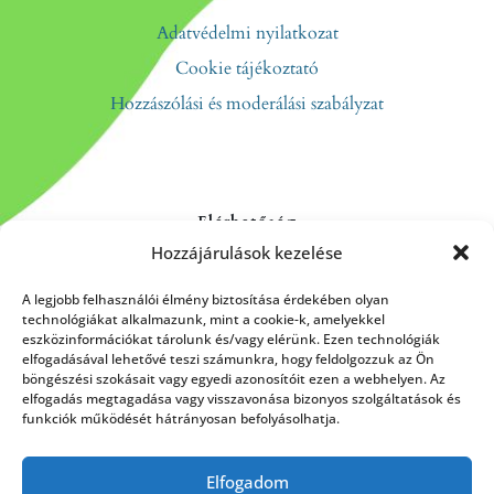
Adatvédelmi nyilatkozat
Cookie tájékoztató
Hozzászólási és moderálási szabályzat
Elérhetőség
Hozzájárulások kezelése
Kapcsolat
Rólunk
A legjobb felhasználói élmény biztosítása érdekében olyan
technológiákat alkalmazunk, mint a cookie-k, amelyekkel
eszközinformációkat tárolunk és/vagy elérünk. Ezen technológiák
elfogadásával lehetővé teszi számunkra, hogy feldolgozzuk az Ön
böngészési szokásait vagy egyedi azonosítóit ezen a webhelyen. Az
HÍRLEVÉL FELIRATKOZÁS
elfogadás megtagadása vagy visszavonása bizonyos szolgáltatások és
funkciók működését hátrányosan befolyásolhatja.
Elfogadom