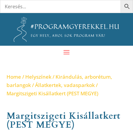
Home
/
Helyszínek
/
Kirándulás, arborétum,
barlangok
/
Állatkertek, vadasparkok
/
Margitszigeti Kisállatkert (PEST MEGYE)
Margitszigeti Kisállatkert
(PEST MEGYE)