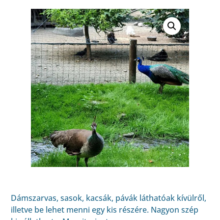
Dámszarvas, sasok, kacsák, pávák láthatóak kívülről,
illetve be lehet menni egy kis részére. Nagyon szép