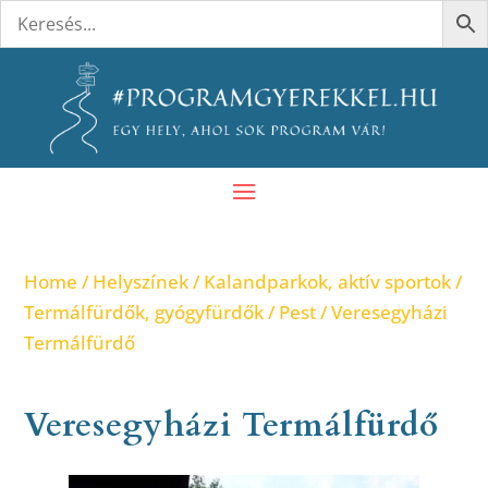
Home
/
Helyszínek
/
Kalandparkok, aktív sportok
/
Termálfürdők, gyógyfürdők
/
Pest
/ Veresegyházi
Termálfürdő
Veresegyházi Termálfürdő