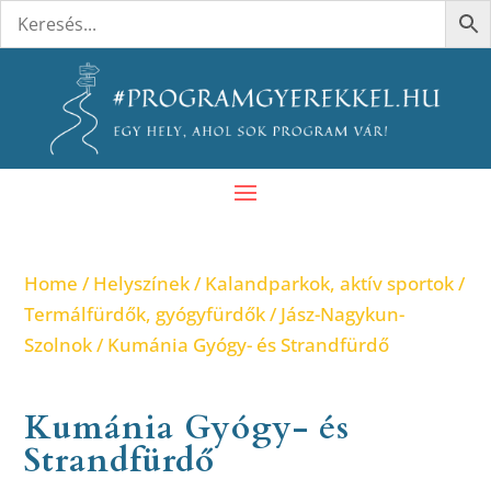
Home
/
Helyszínek
/
Kalandparkok, aktív sportok
/
Termálfürdők, gyógyfürdők
/
Jász-Nagykun-
Szolnok
/ Kumánia Gyógy- és Strandfürdő
Kumánia Gyógy- és
Strandfürdő