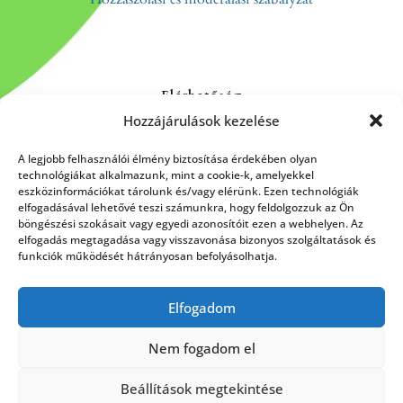
Elérhetőség
Hozzájárulások kezelése
Kapcsolat
Rólunk
A legjobb felhasználói élmény biztosítása érdekében olyan
technológiákat alkalmazunk, mint a cookie-k, amelyekkel
eszközinformációkat tárolunk és/vagy elérünk. Ezen technológiák
elfogadásával lehetővé teszi számunkra, hogy feldolgozzuk az Ön
böngészési szokásait vagy egyedi azonosítóit ezen a webhelyen. Az
HÍRLEVÉL FELIRATKOZÁS
elfogadás megtagadása vagy visszavonása bizonyos szolgáltatások és
funkciók működését hátrányosan befolyásolhatja.
Elfogadom
Küldés
Nem fogadom el
Beállítások megtekintése