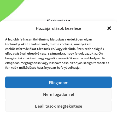
Elérhetőség
Hozzájárulások kezelése
Kapcsolat
Rólunk
A legjobb felhasználói élmény biztosítása érdekében olyan
technológiákat alkalmazunk, mint a cookie-k, amelyekkel
eszközinformációkat tárolunk és/vagy elérünk. Ezen technológiák
elfogadásával lehetővé teszi számunkra, hogy feldolgozzuk az Ön
böngészési szokásait vagy egyedi azonosítóit ezen a webhelyen. Az
HÍRLEVÉL FELIRATKOZÁS
elfogadás megtagadása vagy visszavonása bizonyos szolgáltatások és
funkciók működését hátrányosan befolyásolhatja.
Elfogadom
Küldés
Nem fogadom el
Beállítások megtekintése