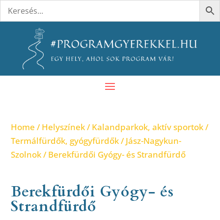
Home
/
Helyszínek
/
Kalandparkok, aktív sportok
/
Termálfürdők, gyógyfürdők
/
Jász-Nagykun-
Szolnok
/ Berekfürdői Gyógy- és Strandfürdő
Berekfürdői Gyógy- és
Strandfürdő