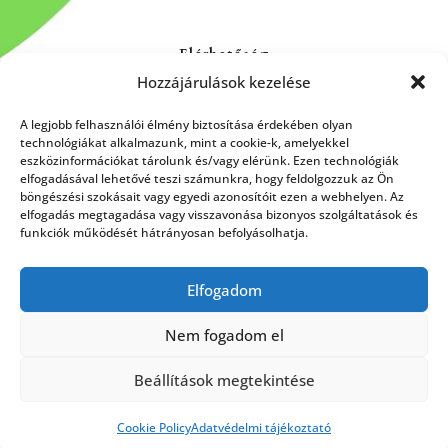
Elérhetőség
Hozzájárulások kezelése
Kapcsolat
Rólunk
A legjobb felhasználói élmény biztosítása érdekében olyan
technológiákat alkalmazunk, mint a cookie-k, amelyekkel
eszközinformációkat tárolunk és/vagy elérünk. Ezen technológiák
elfogadásával lehetővé teszi számunkra, hogy feldolgozzuk az Ön
böngészési szokásait vagy egyedi azonosítóit ezen a webhelyen. Az
HÍRLEVÉL FELIRATKOZÁS
elfogadás megtagadása vagy visszavonása bizonyos szolgáltatások és
funkciók működését hátrányosan befolyásolhatja.
Elfogadom
Küldés
Nem fogadom el
Beállítások megtekintése
Cookie Policy
Adatvédelmi tájékoztató