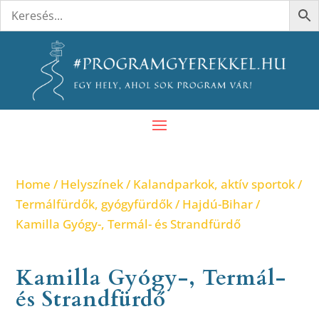
Home
/
Helyszínek
/
Kalandparkok, aktív sportok
/
Termálfürdők, gyógyfürdők
/
Hajdú-Bihar
/
Kamilla Gyógy-, Termál- és Strandfürdő
Kamilla Gyógy-, Termál-
és Strandfürdő