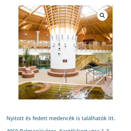
Nyitott és fedett medencék is találhatók itt.
4060 Balmazújváros, Kastélykert utca 1-3.