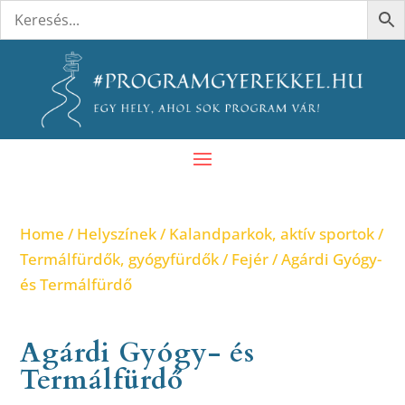
Home
/
Helyszínek
/
Kalandparkok, aktív sportok
/
Termálfürdők, gyógyfürdők
/
Fejér
/ Agárdi Gyógy-
és Termálfürdő
Agárdi Gyógy- és
Termálfürdő