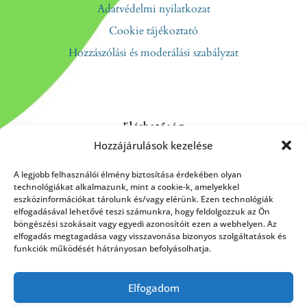
Adatvédelmi nyilatkozat
Cookie tájékoztató
Hozzászólási és moderálási szabályzat
Elérhetőség
Hozzájárulások kezelése
Kapcsolat
Rólunk
A legjobb felhasználói élmény biztosítása érdekében olyan
technológiákat alkalmazunk, mint a cookie-k, amelyekkel
eszközinformációkat tárolunk és/vagy elérünk. Ezen technológiák
elfogadásával lehetővé teszi számunkra, hogy feldolgozzuk az Ön
böngészési szokásait vagy egyedi azonosítóit ezen a webhelyen. Az
HÍRLEVÉL FELIRATKOZÁS
elfogadás megtagadása vagy visszavonása bizonyos szolgáltatások és
funkciók működését hátrányosan befolyásolhatja.
Elfogadom