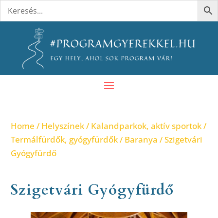
Home
/
Helyszínek
/
Kalandparkok, aktív sportok
/
Termálfürdők, gyógyfürdők
/
Baranya
/ Szigetvári
Gyógyfürdő
Szigetvári Gyógyfürdő