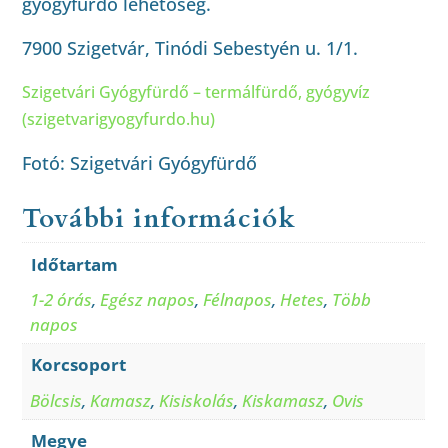
gyógyfürdő lehetőség.
7900 Szigetvár, Tinódi Sebestyén u. 1/1.
Szigetvári Gyógyfürdő – termálfürdő, gyógyvíz
(szigetvarigyogyfurdo.hu)
Fotó: Szigetvári Gyógyfürdő
További információk
Időtartam
1-2 órás
,
Egész napos
,
Félnapos
,
Hetes
,
Több
napos
Korcsoport
Bölcsis
,
Kamasz
,
Kisiskolás
,
Kiskamasz
,
Ovis
Megye