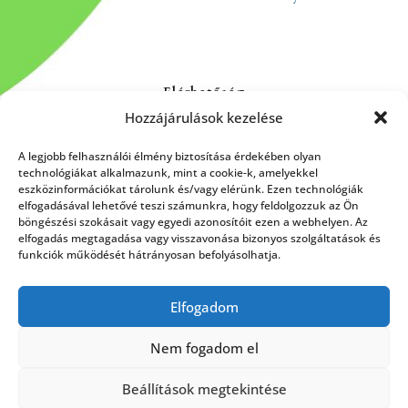
Elérhetőség
Hozzájárulások kezelése
Kapcsolat
Rólunk
A legjobb felhasználói élmény biztosítása érdekében olyan
technológiákat alkalmazunk, mint a cookie-k, amelyekkel
eszközinformációkat tárolunk és/vagy elérünk. Ezen technológiák
elfogadásával lehetővé teszi számunkra, hogy feldolgozzuk az Ön
böngészési szokásait vagy egyedi azonosítóit ezen a webhelyen. Az
HÍRLEVÉL FELIRATKOZÁS
elfogadás megtagadása vagy visszavonása bizonyos szolgáltatások és
funkciók működését hátrányosan befolyásolhatja.
Elfogadom
Küldés
Nem fogadom el
Beállítások megtekintése