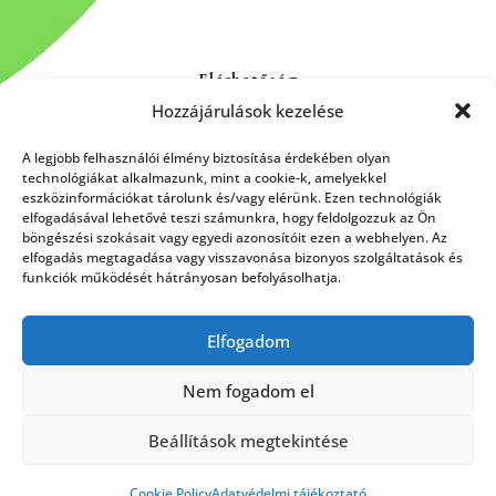
Elérhetőség
Hozzájárulások kezelése
Kapcsolat
Rólunk
A legjobb felhasználói élmény biztosítása érdekében olyan
technológiákat alkalmazunk, mint a cookie-k, amelyekkel
eszközinformációkat tárolunk és/vagy elérünk. Ezen technológiák
elfogadásával lehetővé teszi számunkra, hogy feldolgozzuk az Ön
böngészési szokásait vagy egyedi azonosítóit ezen a webhelyen. Az
HÍRLEVÉL FELIRATKOZÁS
elfogadás megtagadása vagy visszavonása bizonyos szolgáltatások és
funkciók működését hátrányosan befolyásolhatja.
Elfogadom
Küldés
Nem fogadom el
Beállítások megtekintése
Cookie Policy
Adatvédelmi tájékoztató