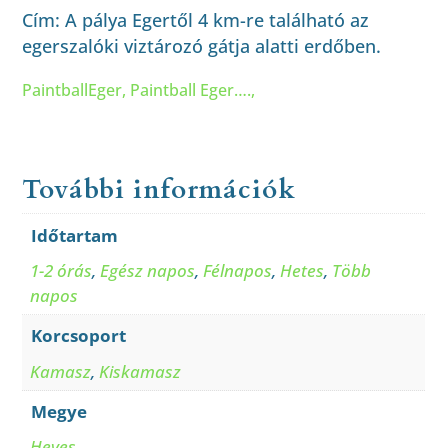
Cím: A pálya Egertől 4 km-re található az
egerszalóki viztározó gátja alatti erdőben.
PaintballEger, Paintball Eger….,
További információk
Időtartam
1-2 órás
,
Egész napos
,
Félnapos
,
Hetes
,
Több
napos
Korcsoport
Kamasz
,
Kiskamasz
Megye
Heves