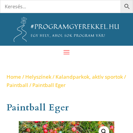
Home
/
Helyszínek
/
Kalandparkok, aktív sportok
/
Paintball
/ Paintball Eger
Paintball Eger