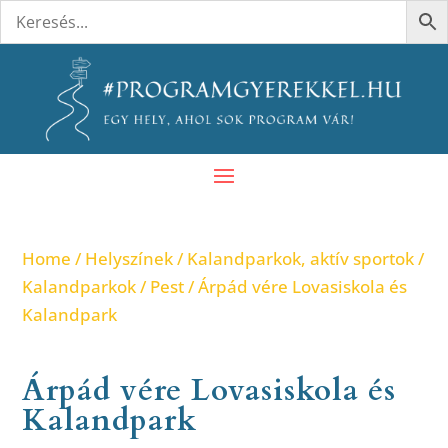
Home
/
Helyszínek
/
Kalandparkok, aktív sportok
/
Kalandparkok
/
Pest
/ Árpád vére Lovasiskola és
Kalandpark
Árpád vére Lovasiskola és
Kalandpark