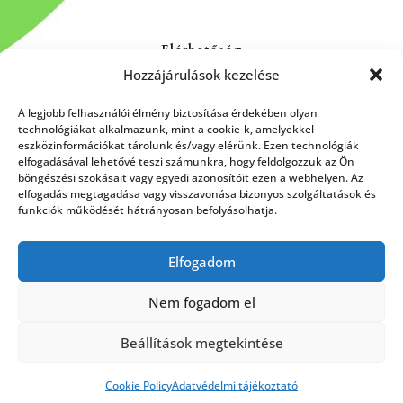
Elérhetőség
Hozzájárulások kezelése
Kapcsolat
Rólunk
A legjobb felhasználói élmény biztosítása érdekében olyan
technológiákat alkalmazunk, mint a cookie-k, amelyekkel
eszközinformációkat tárolunk és/vagy elérünk. Ezen technológiák
elfogadásával lehetővé teszi számunkra, hogy feldolgozzuk az Ön
böngészési szokásait vagy egyedi azonosítóit ezen a webhelyen. Az
HÍRLEVÉL FELIRATKOZÁS
elfogadás megtagadása vagy visszavonása bizonyos szolgáltatások és
funkciók működését hátrányosan befolyásolhatja.
Elfogadom
Küldés
Nem fogadom el
Beállítások megtekintése
Cookie Policy
Adatvédelmi tájékoztató