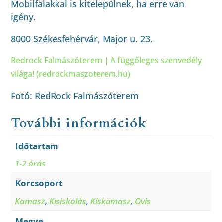
Mobilfalakkal is kitelepülnek, ha erre van
igény.
8000 Székesfehérvár, Major u. 23.
Redrock Falmászóterem | A függőleges szenvedély
világa! (redrockmaszoterem.hu)
Fotó: RedRock Falmászóterem
További információk
Időtartam
1-2 órás
Korcsoport
Kamasz
,
Kisiskolás
,
Kiskamasz
,
Ovis
Megye