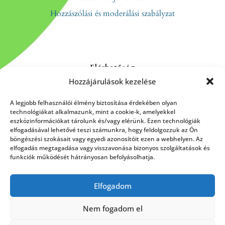
Hozzászólási és moderálási szabályzat
Elérhetőség
Hozzájárulások kezelése
Kapcsolat
Rólunk
A legjobb felhasználói élmény biztosítása érdekében olyan
technológiákat alkalmazunk, mint a cookie-k, amelyekkel
eszközinformációkat tárolunk és/vagy elérünk. Ezen technológiák
elfogadásával lehetővé teszi számunkra, hogy feldolgozzuk az Ön
böngészési szokásait vagy egyedi azonosítóit ezen a webhelyen. Az
HÍRLEVÉL FELIRATKOZÁS
elfogadás megtagadása vagy visszavonása bizonyos szolgáltatások és
funkciók működését hátrányosan befolyásolhatja.
Elfogadom
Küldés
Nem fogadom el