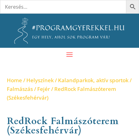
Home
/
Helyszínek
/
Kalandparkok, aktív sportok
/
Falmászás
/
Fejér
/ RedRock Falmászóterem
(Székesfehérvár)
RedRock Falmászóterem
(Székesfehérvár)