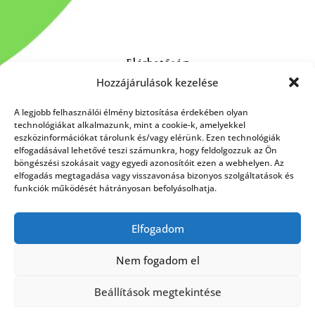
Elérhetőség
Hozzájárulások kezelése
Kapcsolat
Rólunk
A legjobb felhasználói élmény biztosítása érdekében olyan
technológiákat alkalmazunk, mint a cookie-k, amelyekkel
eszközinformációkat tárolunk és/vagy elérünk. Ezen technológiák
elfogadásával lehetővé teszi számunkra, hogy feldolgozzuk az Ön
böngészési szokásait vagy egyedi azonosítóit ezen a webhelyen. Az
HÍRLEVÉL FELIRATKOZÁS
elfogadás megtagadása vagy visszavonása bizonyos szolgáltatások és
funkciók működését hátrányosan befolyásolhatja.
Elfogadom
Küldés
Nem fogadom el
Beállítások megtekintése