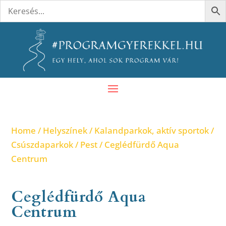
Home
/
Helyszínek
/
Kalandparkok, aktív sportok
/
Csúszdaparkok
/
Pest
/ Ceglédfürdő Aqua
Centrum
Ceglédfürdő Aqua
Centrum