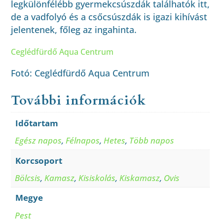
legkülönfélébb gyermekcsúszdák találhatók itt,
de a vadfolyó és a csőcsúszdák is igazi kihívást
jelentenek, főleg az ingahinta.
Ceglédfürdő Aqua Centrum
Fotó: Ceglédfürdő Aqua Centrum
További információk
Időtartam
Egész napos
,
Félnapos
,
Hetes
,
Több napos
Korcsoport
Bölcsis
,
Kamasz
,
Kisiskolás
,
Kiskamasz
,
Ovis
Megye
Pest