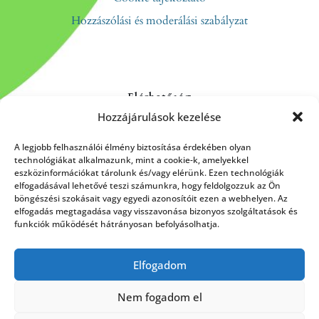
Hozzászólási és moderálási szabályzat
Elérhetőség
Hozzájárulások kezelése
Kapcsolat
Rólunk
A legjobb felhasználói élmény biztosítása érdekében olyan
technológiákat alkalmazunk, mint a cookie-k, amelyekkel
eszközinformációkat tárolunk és/vagy elérünk. Ezen technológiák
elfogadásával lehetővé teszi számunkra, hogy feldolgozzuk az Ön
böngészési szokásait vagy egyedi azonosítóit ezen a webhelyen. Az
HÍRLEVÉL FELIRATKOZÁS
elfogadás megtagadása vagy visszavonása bizonyos szolgáltatások és
funkciók működését hátrányosan befolyásolhatja.
Elfogadom
Küldés
Nem fogadom el