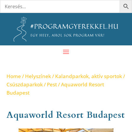
Home
/
Helyszínek
/
Kalandparkok, aktív sportok
/
Csúszdaparkok
/
Pest
/ Aquaworld Resort
Budapest
Aquaworld Resort Budapest