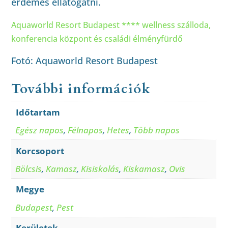
érdemes ellátogatni.
Aquaworld Resort Budapest **** wellness szálloda,
konferencia központ és családi élményfürdő
Fotó: Aquaworld Resort Budapest
További információk
Időtartam
Egész napos
,
Félnapos
,
Hetes
,
Több napos
Korcsoport
Bölcsis
,
Kamasz
,
Kisiskolás
,
Kiskamasz
,
Ovis
Megye
Budapest
,
Pest
Kerületek