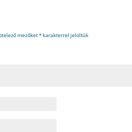
ötelező mezőket
*
karakterrel jelöltük