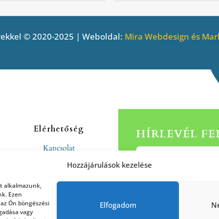
ekkel © 2020-2025 | Weboldal:
Mira Webdesign és Mark
Elérhetőség
HÍRLEVÉL F
Kapcsolat
Rólunk
Hozzájárulások kezelése
at alkalmazunk,
nk. Ezen
 az Ön böngészési
Elfogadom
N
agadása vagy