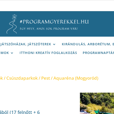
JÁTSZÓHÁZAK, JÁTSZÓTEREK
KIRÁNDULÁS, ARBORÉTUM,
AMOK
ITTHONI KREATÍV FOGLALKOZÁS
PROGRAMNAPTÁ
ok
/
Csúszdaparkok
/
Pest
/ Aquaréna (Mogyoród)
ból (17 felnőtt + 6