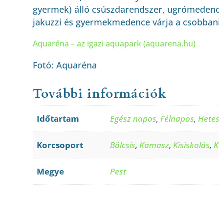
gyermek) álló csúszdarendszer, ugrómeden
jakuzzi és gyermekmedence várja a csobbani
Aquaréna – az igazi aquapark (aquarena.hu)
Fotó: Aquaréna
További információk
Időtartam
Egész napos
,
Félnapos
,
Hete
Korcsoport
Bölcsis
,
Kamasz
,
Kisiskolás
,
K
Megye
Pest