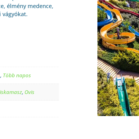
ce, élmény medence,
 vágyókat.
s
,
Több napos
iskamasz
,
Ovis