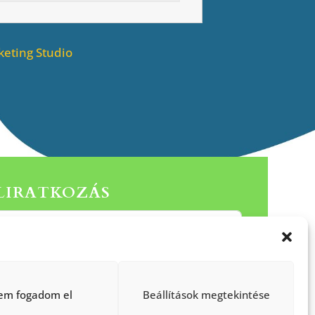
eting Studio
ELIRATKOZÁS
Küldés
em fogadom el
Beállítások megtekintése