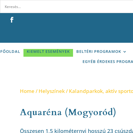
FŐOLDAL
KIEMELT ESEMÉNYEK
BELTÉRI PROGRAMOK
EGYÉB ÉRDEKES PROGR
Home
/
Helyszínek
/
Kalandparkok, aktív sport
Aquaréna (Mogyoród)
Összesen 1,5 kilométernyi hosszú 23 csúszdá