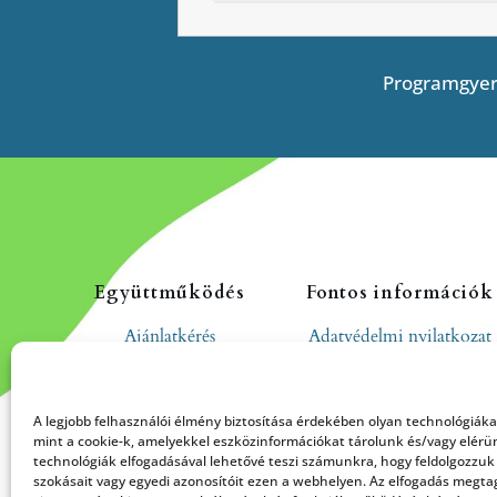
Programgyer
Együttműködés
Fontos információk
Ajánlatkérés
Adatvédelmi nyilatkozat
Cookie tájékoztató
Hozzászólási és
A legjobb felhasználói élmény biztosítása érdekében olyan technológiák
moderálási szabályzat
mint a cookie-k, amelyekkel eszközinformációkat tárolunk és/vagy elérü
technológiák elfogadásával lehetővé teszi számunkra, hogy feldolgozzuk
szokásait vagy egyedi azonosítóit ezen a webhelyen. Az elfogadás megt